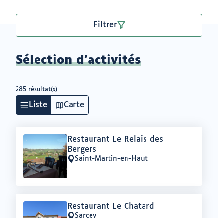
Filtrer
Sélection d'activités
285 résultat(s)
Liste
Carte
Offre
Restaurant Le Relais des
:
Bergers
Saint-Martin-en-Haut
Lieu
:
Offre
Restaurant Le Chatard
:
Sarcey