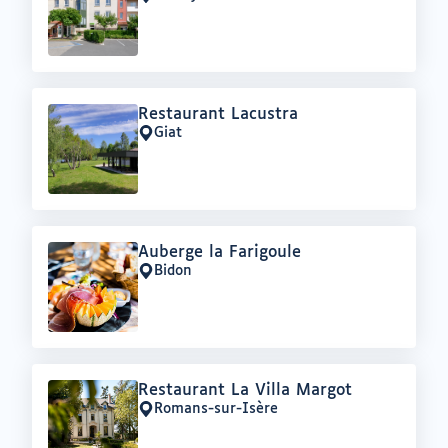
Lieu
:
Offre
Restaurant Lacustra
:
Giat
Lieu
:
Offre
Auberge la Farigoule
:
Bidon
Lieu
:
Offre
Restaurant La Villa Margot
:
Romans-sur-Isère
Lieu
: