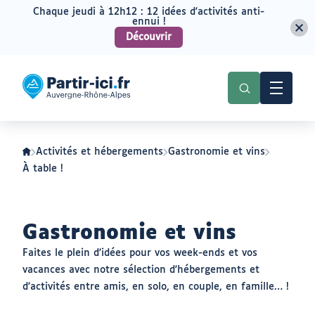
Chaque jeudi à 12h12 : 12 idées d'activités anti-
ennui !
Découvrir
Aller
Aller
au
au
Partir
menu
contenu
ici
:
slow-
tourisme
en
Auvergne-
Activités et hébergements
Gastronomie et vins
Rhône-
Alpes
À table !
Gastronomie et vins
Faites le plein d'idées pour vos week-ends et vos
vacances avec notre sélection d'hébergements et
d'activités entre amis, en solo, en couple, en famille… !