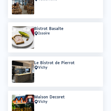
Lieu
:
Offre
Bistrot Basalte
:
Issoire
Lieu
:
Offre
Le Bistrot de Pierrot
:
Vichy
Lieu
:
Offre
Maison Decoret
:
Vichy
Lieu
: