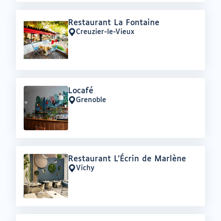
Offre
Restaurant La Fontaine
:
Creuzier-le-Vieux
Lieu
:
Offre
Locafé
:
Grenoble
Lieu
:
Offre
Restaurant L’Écrin de Marlène
:
Vichy
Lieu
: