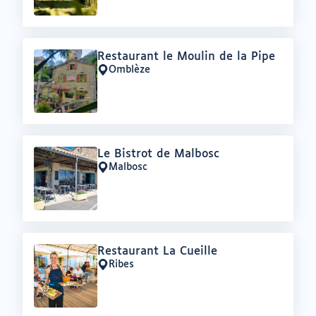
Offre
Restaurant le Moulin de la Pipe
:
Omblèze
Lieu
:
Offre
Le Bistrot de Malbosc
:
Malbosc
Lieu
:
Offre
Restaurant La Cueille
:
Ribes
Lieu
: