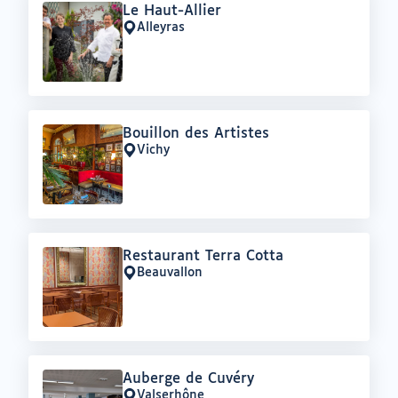
Offre
Le Haut-Allier
:
Alleyras
Lieu
:
Offre
Bouillon des Artistes
:
Vichy
Lieu
:
Offre
Restaurant Terra Cotta
:
Beauvallon
Lieu
:
Offre
Auberge de Cuvéry
:
Valserhône