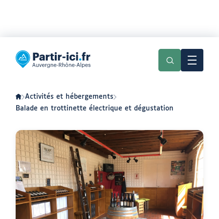
Aller
Aller
au
au
Partir
menu
contenu
ici
:
slow-
tourisme
en
Activités et hébergements
Auvergne-
Rhône-
Balade en trottinette électrique et dégustation
Alpes