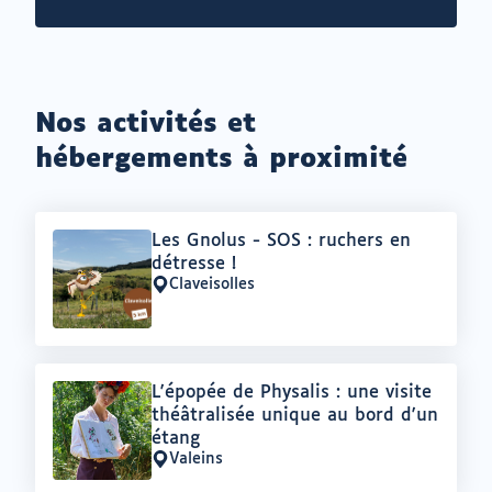
Nos activités et
hébergements à proximité
Offre
Les Gnolus - SOS : ruchers en
:
détresse !
Claveisolles
Lieu
:
Offre
L'épopée de Physalis : une visite
:
théâtralisée unique au bord d'un
étang
Valeins
Lieu
: