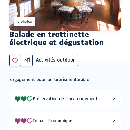
3 photos
Balade en trottinette
électrique et dégustation
Activités outdoor
Partager
Catégorie
Vous
par
devez
email
être
ouvrir
Engagement pour un tourisme durable
connecté
vers
un
pour
logiciel
ajouter
de
à
messagerie
Préservation de l'environnement
2
mes
envies
sur
3
Impact économique
2