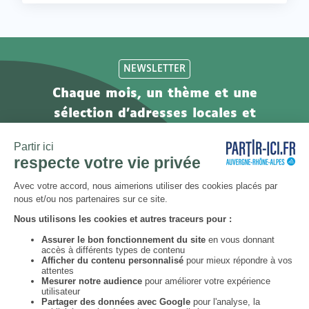
NEWSLETTER
Chaque mois, un thème et une
sélection d'adresses locales et
engagées. Inscrivez-vous à notre
newsletter !
S’abonner
Instagram
Youtube
TikTok
Facebook
ouvrir
ouvrir
ouvrir
ouvrir