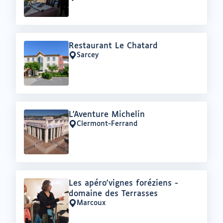
Lieu
:
Offre
Restaurant Le Chatard
:
Sarcey
Lieu
:
Offre
L'Aventure Michelin
:
Clermont-Ferrand
Lieu
:
Offre
Les apéro'vignes foréziens -
:
domaine des Terrasses
Marcoux
Lieu
: