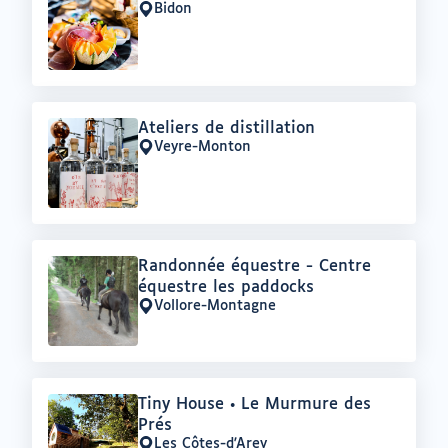
:
Bidon
Lieu
:
Offre
Ateliers de distillation
:
Veyre-Monton
Lieu
:
Offre
Randonnée équestre - Centre
:
équestre les paddocks
Vollore-Montagne
Lieu
:
Offre
Tiny House • Le Murmure des
:
Prés
Les Côtes-d'Arey