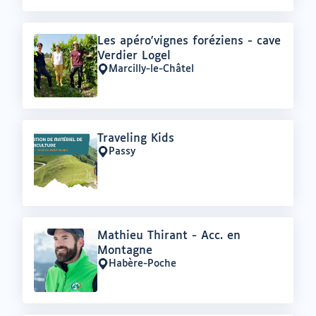
Offre
Les apéro'vignes foréziens - cave
:
Verdier Logel
Marcilly-le-Châtel
Lieu
:
Offre
Traveling Kids
:
Passy
Lieu
:
Offre
Mathieu Thirant - Acc. en
:
Montagne
Habère-Poche
Lieu
: