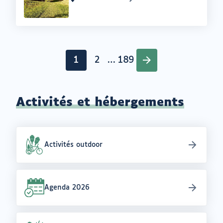
Lieu
:
Pagination
1
2
…
189
Page
Page
Page
Activités et hébergements
Activités outdoor
Agenda 2026