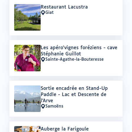
Offre
Restaurant Lacustra
:
Giat
Lieu
:
Offre
Les apéro'vignes foréziens - cave
:
Stéphanie Guillot
Sainte-Agathe-la-Bouteresse
Lieu
:
Offre
Sortie encadrée en Stand-Up
:
Paddle - Lac et Descente de
l'Arve
Samoëns
Lieu
:
Offre
Auberge la Farigoule