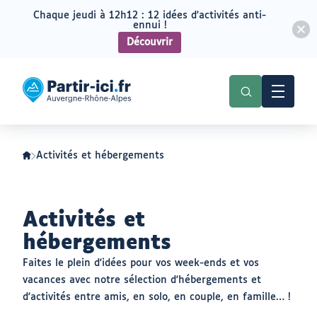
Chaque jeudi à 12h12 : 12 idées d'activités anti-
ennui !
Découvrir
Aller
Aller
au
au
Partir
menu
contenu
ici
:
slow-
tourisme
en
Auvergne-
Activités et hébergements
Rhône-
Alpes
Activités et
hébergements
Faites le plein d'idées pour vos week-ends et vos
vacances avec notre sélection d'hébergements et
d'activités entre amis, en solo, en couple, en famille… !