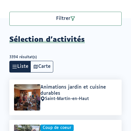
Filtrer
Sélection d'activités
3394 résultat(s)
Liste
Carte
Offre
Animations jardin et cuisine
:
durables
Saint-Martin-en-Haut
Lieu
:
Coup de coeur