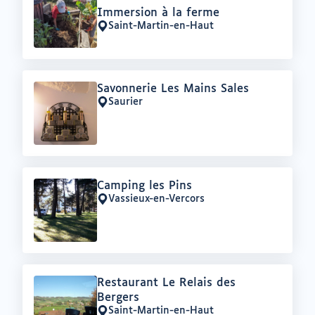
Offre
Immersion à la ferme
:
Saint-Martin-en-Haut
Lieu
:
Offre
Savonnerie Les Mains Sales
:
Saurier
Lieu
:
Offre
Camping les Pins
:
Vassieux-en-Vercors
Lieu
:
Offre
Restaurant Le Relais des
:
Bergers
Saint-Martin-en-Haut