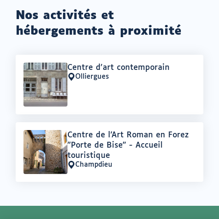
Nos activités et
hébergements à proximité
Offre
Centre d'art contemporain
:
Olliergues
Lieu
:
Offre
Centre de l’Art Roman en Forez
:
"Porte de Bise" - Accueil
touristique
Champdieu
Lieu
: