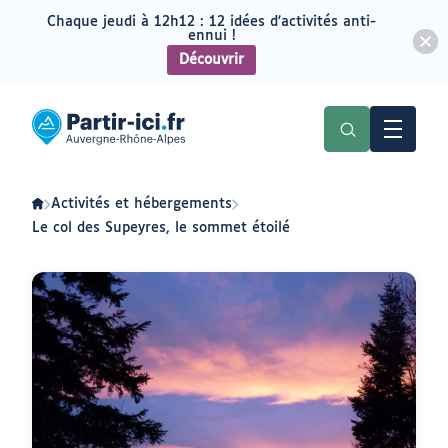
Chaque jeudi à 12h12 : 12 idées d'activités anti-
ennui !
Découvrir
Aller
Aller
au
au
Partir
menu
contenu
ici
:
slow-
tourisme
en
Activités et hébergements
Auvergne-
Rhône-
Le col des Supeyres, le sommet étoilé
Alpes