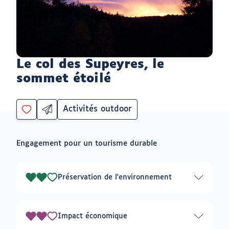
Le col des Supeyres, le
sommet étoilé
Activités outdoor
Partager
Catégorie
Vous
par
devez
email
être
ouvrir
Engagement pour un tourisme durable
connecté
vers
un
pour
logiciel
ajouter
de
à
messagerie
Préservation de l'environnement
2
mes
envies
sur
3
Impact économique
2