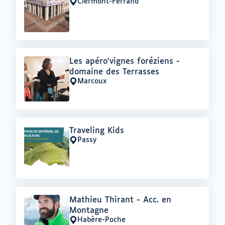
:
Clermont-Ferrand
Lieu
:
Offre
Les apéro'vignes foréziens -
:
domaine des Terrasses
Marcoux
Lieu
:
Offre
Traveling Kids
:
Passy
Lieu
:
Offre
Mathieu Thirant - Acc. en
:
Montagne
Habère-Poche
Lieu