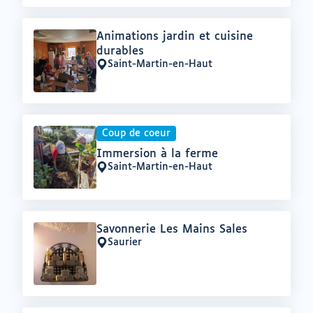
Offre
Animations jardin et cuisine
:
durables
Saint-Martin-en-Haut
Lieu
:
Coup de coeur
Offre
Immersion à la ferme
:
Saint-Martin-en-Haut
Lieu
:
Offre
Savonnerie Les Mains Sales
:
Saurier
Lieu
: