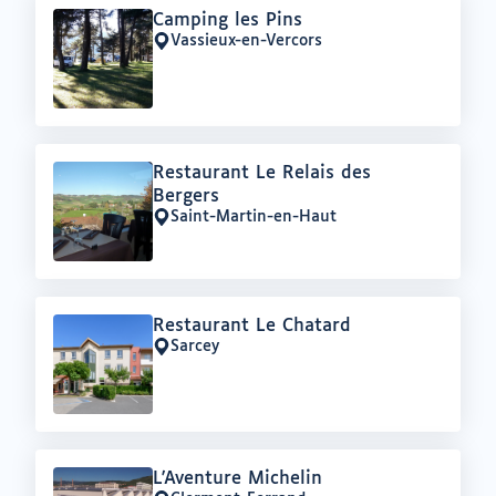
Offre
Camping les Pins
:
Vassieux-en-Vercors
Lieu
:
Offre
Restaurant Le Relais des
:
Bergers
Saint-Martin-en-Haut
Lieu
:
Offre
Restaurant Le Chatard
:
Sarcey
Lieu
:
Offre
L'Aventure Michelin