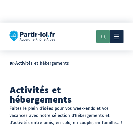
Aller
Aller
au
au
Partir
menu
contenu
ici
:
slow-
tourisme
en
Auvergne-
Activités et hébergements
Rhône-
Alpes
Activités et
hébergements
Faites le plein d'idées pour vos week-ends et vos
vacances avec notre sélection d'hébergements et
d'activités entre amis, en solo, en couple, en famille… !