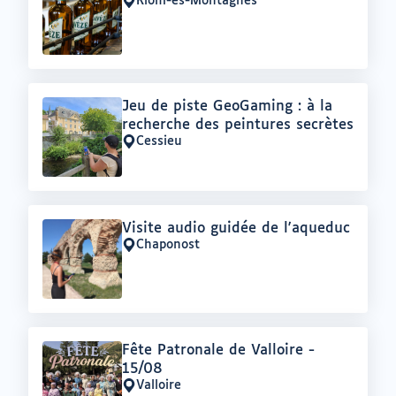
:
Riom-ès-Montagnes
Lieu
:
Offre
Jeu de piste GeoGaming : à la
:
recherche des peintures secrètes
Cessieu
Lieu
:
Offre
Visite audio guidée de l'aqueduc
:
Chaponost
Lieu
:
Offre
Fête Patronale de Valloire -
:
15/08
Valloire
Lieu