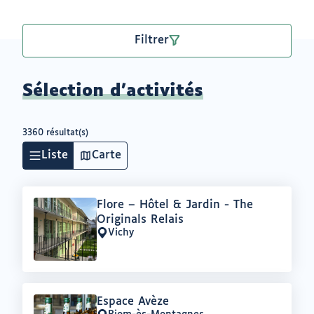
Filtrer
Sélection d'activités
3360 résultat(s)
Liste
Carte
Offre
Flore – Hôtel & Jardin - The
:
Originals Relais
Vichy
Lieu
:
Offre
Espace Avèze