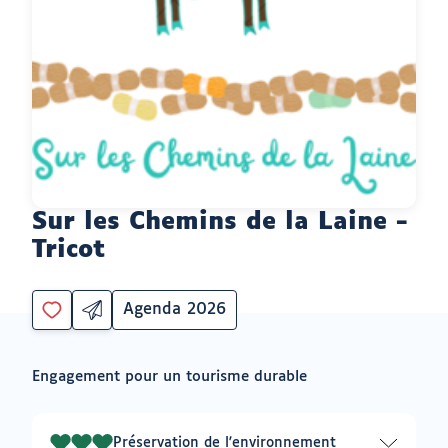
Sur les Chemins de la Laine -
Tricot
Agenda 2026
Partager
Catégorie
Vous
par
devez
email
être
ouvrir
Engagement pour un tourisme durable
connecté
vers
un
pour
logiciel
ajouter
de
à
messagerie
Préservation de l'environnement