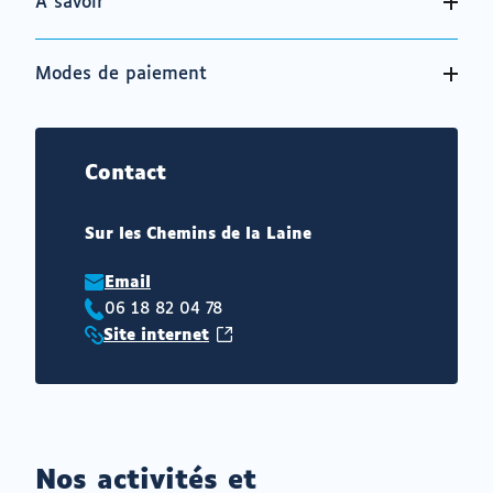
À savoir
Modes de paiement
Contact
Sur les Chemins de la Laine
Email
06 18 82 04 78
Téléphone
(ouvrir
Site internet
:
Site
vers
internet
un
:
nouvel
onglet)
Nos activités et