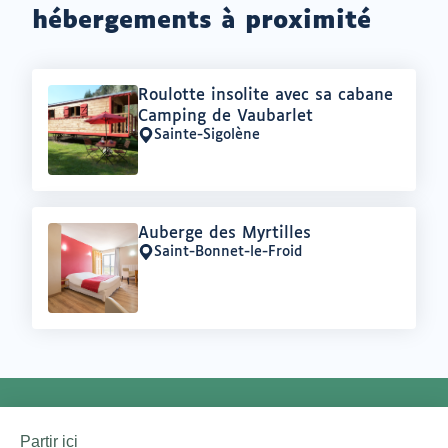
hébergements à proximité
Offre
Roulotte insolite avec sa cabane
:
Camping de Vaubarlet
Sainte-Sigolène
Lieu
:
Offre
Auberge des Myrtilles
:
Saint-Bonnet-le-Froid
Lieu
:
NEWSLETTER