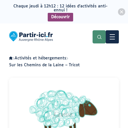
Chaque jeudi à 12h12 : 12 idées d'activités anti-
ennui !
Découvrir
Aller
Aller
au
au
Partir
menu
contenu
ici
:
slow-
tourisme
en
Activités et hébergements
Auvergne-
Rhône-
Sur les Chemins de la Laine – Tricot
Alpes