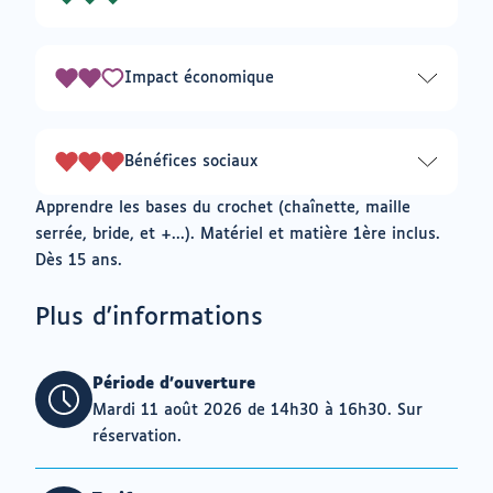
3
mes
envies
sur
3
Impact économique
2
sur
3
Bénéfices sociaux
3
sur
Apprendre les bases du crochet (chaînette, maille
3
serrée, bride, et +...). Matériel et matière 1ère inclus.
Dès 15 ans.
Plus d'informations
Période d'ouverture
Mardi 11 août 2026 de 14h30 à 16h30. Sur
réservation.