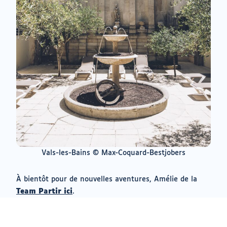
Vals-les-Bains © Max-Coquard-Bestjobers
À bientôt pour de nouvelles aventures, Amélie de la
(ouvrir
Team Partir ici
.
vers
un