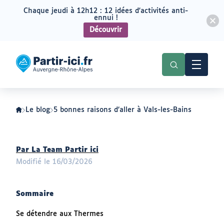
Chaque jeudi à 12h12 : 12 idées d'activités anti-
ennui !
Découvrir
Aller
Aller
au
au
Partir
menu
contenu
ici
:
slow-
tourisme
en
Auvergne-
Le blog
5 bonnes raisons d’aller à Vals-les-Bains
Rhône-
Alpes
Auteur
Par La Team Partir ici
:
Modifié le 16/03/2026
Sommaire
Se détendre aux Thermes