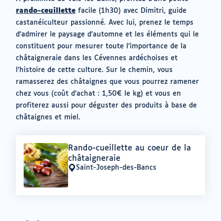
(ouvrir
rando-ceuillette
facile (1h30) avec Dimitri, guide
vers
castanéiculteur passionné. Avec lui, prenez le temps
un
d’admirer le paysage d’automne et les éléments qui le
nouvel
constituent pour mesurer toute l’importance de la
onglet)
châtaigneraie dans les Cévennes ardéchoises et
l’histoire de cette culture. Sur le chemin, vous
ramasserez des châtaignes que vous pourrez ramener
chez vous (coût d’achat : 1,50€ le kg) et vous en
profiterez aussi pour déguster des produits à base de
châtaignes et miel.
Offre
Rando-cueillette au coeur de la
:
châtaigneraie
Saint-Joseph-des-Bancs
Lieu
: