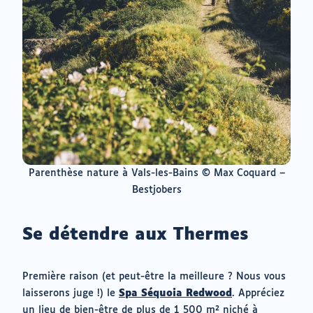
Parenthèse nature à Vals-les-Bains © Max Coquard –
Bestjobers
Se détendre aux Thermes
Première raison (et peut-être la meilleure ? Nous vous
(ouvrir
laisserons juge !) le
Spa Séquoia Redwood
. Appréciez
vers
un lieu de bien-être de plus de 1 500 m² niché à