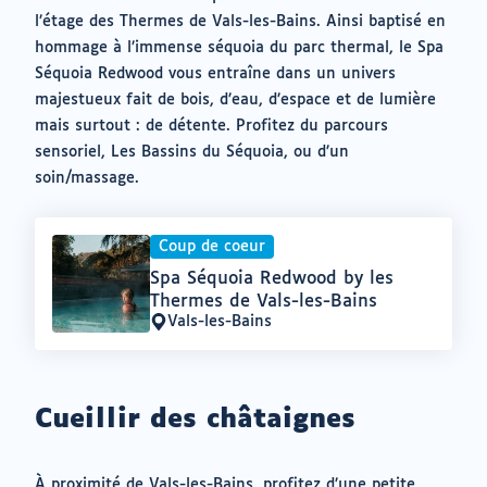
un
l’étage des Thermes de Vals-les-Bains. Ainsi baptisé en
nouvel
hommage à l’immense séquoia du parc thermal, le Spa
onglet)
Séquoia Redwood vous entraîne dans un univers
majestueux fait de bois, d’eau, d’espace et de lumière
mais surtout : de détente. Profitez du parcours
sensoriel, Les Bassins du Séquoia, ou d’un
soin/massage.
Coup de coeur
Offre
Spa Séquoia Redwood by les
:
Thermes de Vals-les-Bains
Vals-les-Bains
Lieu
:
Cueillir des châtaignes
À proximité de Vals-les-Bains, profitez d’une petite