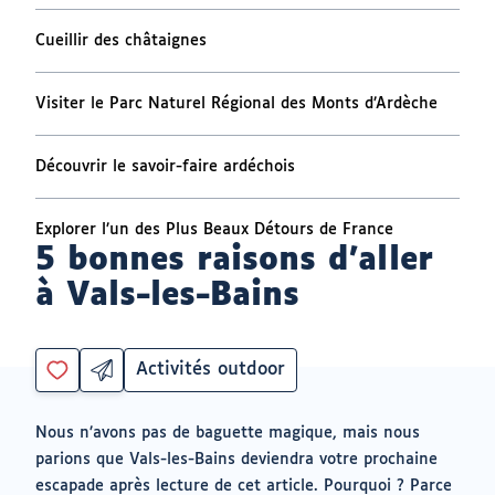
Cueillir des châtaignes
Visiter le Parc Naturel Régional des Monts d’Ardèche
Découvrir le savoir-faire ardéchois
Explorer l’un des Plus Beaux Détours de France
5 bonnes raisons d'aller
à Vals-les-Bains
Activités outdoor
Partager
Catégorie
Vous
par
devez
email
être
ouvrir
Nous n’avons pas de baguette magique, mais nous
connecté
vers
parions que Vals-les-Bains deviendra votre prochaine
un
pour
logiciel
escapade après lecture de cet article. Pourquoi ? Parce
ajouter