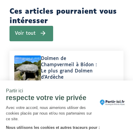
nouvel
onglet)
Ces articles pourraient vous
intéresser
Voir tout
(
a
r
t
i
Article
Dolmen de
c
l
:
Champvermeil à Bidon :
e
Le plus grand Dolmen
s
d'Ardèche
d
u
Auteur
m
Les CALé en Balade (voyage nature
ê
:
drone addict)
m
e
a
u
Article
Deux jours en vallée de
t
:
la Drôme
e
u
r
Auteur
Baskets en vadrouille