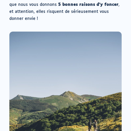
de
à
que nous vous donnons
5 bonnes raisons d’y foncer
,
messagerie
mes
et attention, elles risquent de sérieusement vous
envies
donner envie !