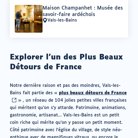
Offre
Maison Champanhet : Musée des
:
savoir-faire ardéchois
Vals-les-Bains
Lieu
:
Explorer l’un des Plus Beaux
Détours de France
Notre dernière raison et pas des moindres, Vals-les-
(ouvr
Bains fait partie des «
plus beaux détours de France
vers
» , un réseau de 104 jolies petites villes françaises
un
qui méritent qu’on s’y attarde. Patrimoine, animations,
nouv
gastronomie, artisanat… Vals-les-Bains est un petit
ongl
coin riche qui mérite qu’on y passe un petit moment.
Côté patrimoine avec l’église du village, de style néo-
gothique avec de magnifiques vitraux, ou encore le