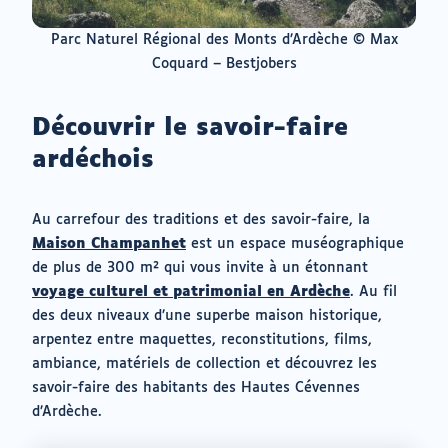
Parc Naturel Régional des Monts d’Ardèche © Max
Coquard – Bestjobers
Découvrir le savoir-faire
ardéchois
Au carrefour des traditions et des savoir-faire, la
(ouvrir
Maison Champanhet
est un espace muséographique
vers
de plus de 300 m² qui vous invite à un étonnant
un
(ouvrir
voyage culturel et patrimonial en Ardèche
. Au fil
nouvel
vers
des deux niveaux d’une superbe maison historique,
onglet)
un
arpentez entre maquettes, reconstitutions, films,
nouvel
ambiance, matériels de collection et découvrez les
onglet)
savoir-faire des habitants des Hautes Cévennes
d’Ardèche.