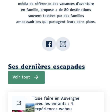
média de référence des vacances d'aventure
en famille, propose + de 80 destinations
souvent testées par des familles
ambassadrices qui partagent leurs bons plans.
Facebook
(ouvrir
Instagram
(ouvrir
ouvrir
vers
ouvrir
vers
vers
un
vers
un
un
nouvel
un
nouvel
nouvel
onglet)
nouvel
onglet)
onglet
onglet
Ses dernières escapades
Voir tout
Article
Que faire en Auvergne
:
avec les enfants : 4
expériences wahou