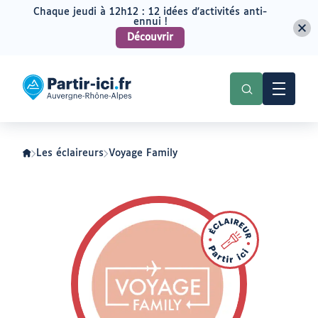
Chaque jeudi à 12h12 : 12 idées d'activités anti-
ennui !
Découvrir
Aller
Aller
au
au
Partir
menu
contenu
ici
:
slow-
tourisme
en
Auvergne-
Les éclaireurs
Voyage Family
Rhône-
Alpes