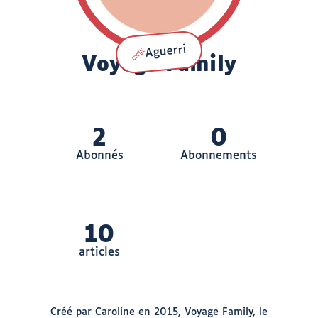
Aguerri
Rôle
Nom
Voyage Family
:
:
2
0
Abonnés
Abonnements
10
articles
Créé par Caroline en 2015, Voyage Family, le