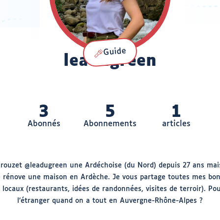
Guide
Rôle
Nom
leadugreen
:
:
3
5
1
Abonnés
Abonnements
articles
Crouzet @leadugreen une Ardéchoise (du Nord) depuis 27 ans mai
Je rénove une maison en Ardèche. Je vous partage toutes mes bo
 locaux (restaurants, idées de randonnées, visites de terroir). Pou
l’étranger quand on a tout en Auvergne-Rhône-Alpes ?