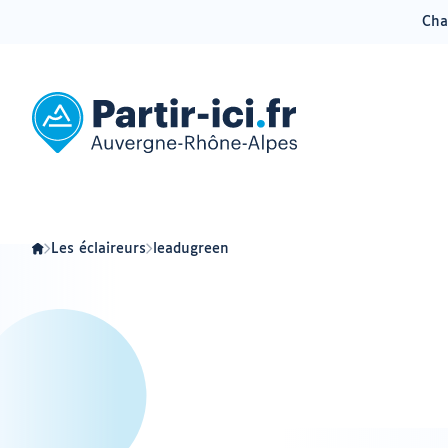
Cha
Aller
Aller
au
au
menu
contenu
Partir
ici
:
slow-
tourisme
en
Auvergne-
Rhône-
Alpes
Les éclaireurs
leadugreen