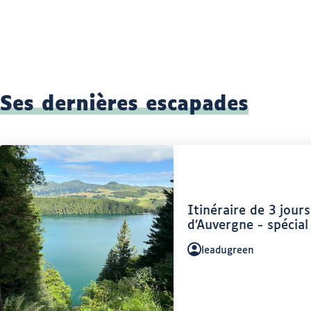
Ses dernières escapades
Article
Itinéraire de 3 jour
:
d’Auvergne - spécia
Auteur
leadugreen
: