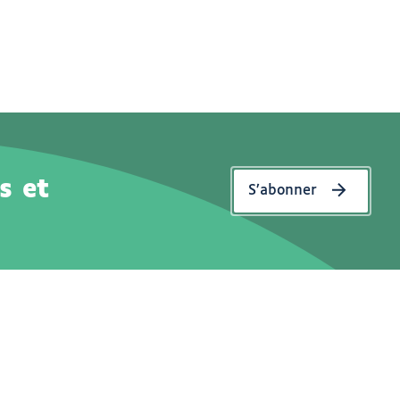
s et
S’abonner