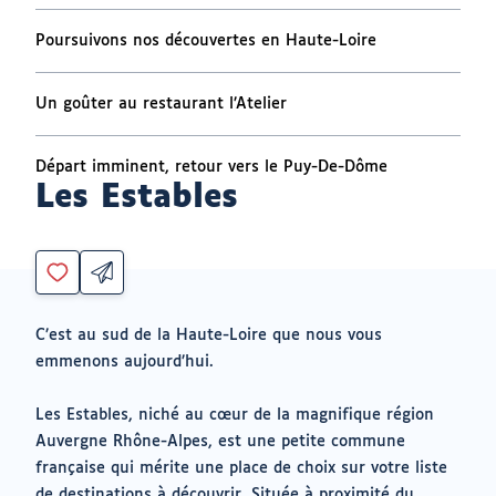
Poursuivons nos découvertes en Haute-Loire
Un goûter au restaurant l’Atelier
Départ imminent, retour vers le Puy-De-Dôme
Les Estables
Partager
Vous
par
devez
email
être
ouvrir
C’est au sud de la Haute-Loire que nous vous
connecté
vers
emmenons aujourd’hui.
un
pour
logiciel
ajouter
de
à
Les Estables, niché au cœur de la magnifique région
messagerie
mes
Auvergne Rhône-Alpes, est une petite commune
envies
française qui mérite une place de choix sur votre liste
de destinations à découvrir. Située à proximité du