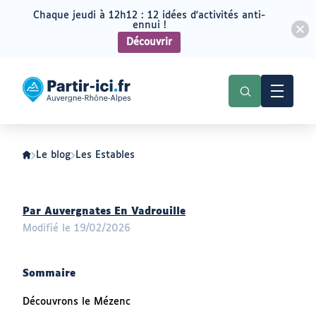
Chaque jeudi à 12h12 : 12 idées d'activités anti-
ennui !
Découvrir
Aller
Aller
au
au
Partir
menu
contenu
ici
:
slow-
tourisme
en
Auvergne-
Le blog
Les Estables
Rhône-
Alpes
Auteur
Par Auvergnates En Vadrouille
:
Modifié le 19/02/2026
Sommaire
Découvrons le Mézenc