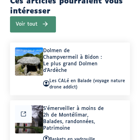
Ces articles pourraient vous
intéresser
Voir tout
(
a
r
t
i
Article
Dolmen de
c
l
:
Champvermeil à Bidon :
e
Le plus grand Dolmen
s
d'Ardèche
d
u
Auteur
m
Les CALé en Balade (voyage nature
ê
:
drone addict)
m
e
a
u
Article
S'émerveiller à moins de
t
:
2h de Montélimar,
e
u
Balades, randonnées,
r
Patrimoine
A
u
Auteur
Baskets en vadrouille