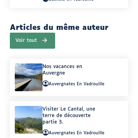
v
:
e
r
g
n
a
Articles du même auteur
t
e
Voir tout
s
(
E
a
n
r
V
t
a
i
d
Article
Nos vacances en
c
r
l
:
Auvergne
o
e
u
s
Auteur
Auvergnates En Vadrouille
i
s
l
:
i
l
m
e
i
)
l
Article
Visiter Le Cantal, une
a
:
terre de découverte
i
r
partie 3.
e
s
Auteur
Auvergnates En Vadrouille
à