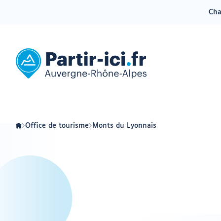
Cha
Aller
Aller
au
au
menu
contenu
Partir
ici
:
slow-
tourisme
en
Auvergne-
Rhône-
Alpes
Office de tourisme
Monts du Lyonnais