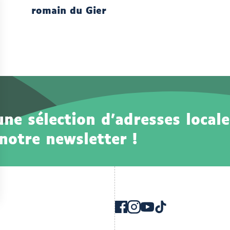
romain du Gier
e sélection d'adresses locale
notre newsletter !
Instagram
Youtube
TikTok
Facebook
ouvrir
ouvrir
ouvrir
ouvrir
vers
vers
vers
vers
un
un
un
un