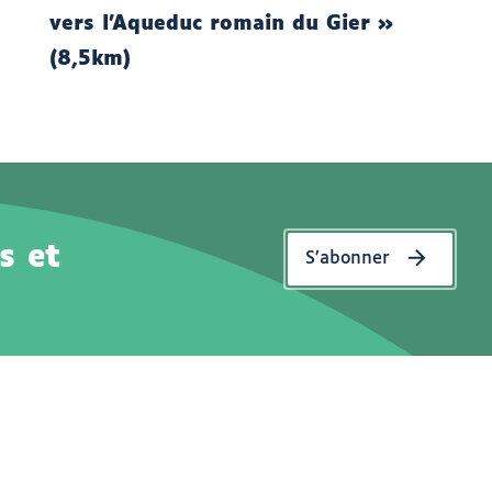
vers l’Aqueduc romain du Gier »
(8,5km)
s et
S’abonner