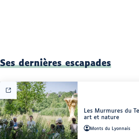
Ses dernières escapades
Article
Les Murmures du Te
:
art et nature
Auteur
Monts du Lyonnais
: