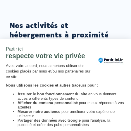
Nos activités et
hébergements à proximité
Offre
Maison de l'UNESCO Chaîne des
:
Puys - faille de Limagne
Clermont-Ferrand
Lieu
:
Offre
Clermont volcanique | Visite
:
guidée
Clermont-Ferrand
Lieu
: