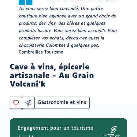
Ici vous serez bien conseillé. Une petite
boutique bien agencée avec un grand choix de
produits, des vins, des bières et quelques
produits locaux. Vous serez bien accueilli. Pour
compléter vos achats, découvrez aussi la
chocolaterie Colombet à quelques pas.
Auteur
Combrailles Tourisme
:
Cave à vins, épicerie
artisanale - Au Grain
Volcani'k
Gastronomie et vins
Partager
Catégorie
Vous
par
devez
email
être
ouvrir
connecté
vers
Engagement pour un tourisme
un
pour
logiciel
ajouter