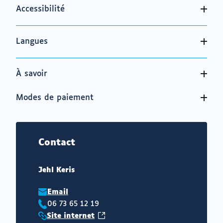
Accessibilité
Langues
À savoir
Modes de paiement
Contact
Jehl Keris
Email
06 73 65 12 19
Téléphone
(ouvrir
Site internet
:
Site