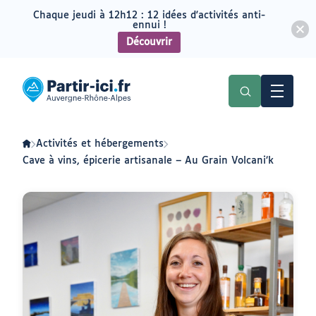
Chaque jeudi à 12h12 : 12 idées d'activités anti-
ennui !
Découvrir
Aller
Aller
au
au
Partir
menu
contenu
ici
:
slow-
tourisme
en
Activités et hébergements
Auvergne-
Rhône-
Cave à vins, épicerie artisanale – Au Grain Volcani’k
Alpes