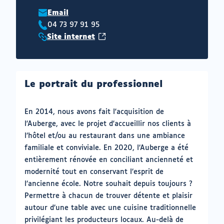
Email
04 73 97 91 95
Téléphone
(ouvrir
Site internet
:
Site
vers
internet
un
:
nouvel
Le portrait du professionnel
onglet)
En 2014, nous avons fait l'acquisition de
l'Auberge, avec le projet d'accueillir nos clients à
l’hôtel et/ou au restaurant dans une ambiance
familiale et conviviale. En 2020, l’Auberge a été
entièrement rénovée en conciliant ancienneté et
modernité tout en conservant l’esprit de
l’ancienne école. Notre souhait depuis toujours ?
Permettre à chacun de trouver détente et plaisir
autour d’une table avec une cuisine traditionnelle
privilégiant les producteurs locaux. Au-delà de