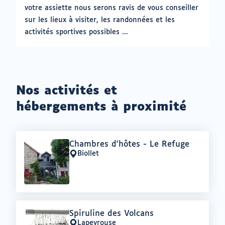
votre assiette nous serons ravis de vous conseiller
sur les lieux à visiter, les randonnées et les
activités sportives possibles ...
Nos activités et
hébergements à proximité
Offre
Chambres d'hôtes - Le Refuge
:
Biollet
Lieu
:
Offre
Spiruline des Volcans
:
Lapeyrouse