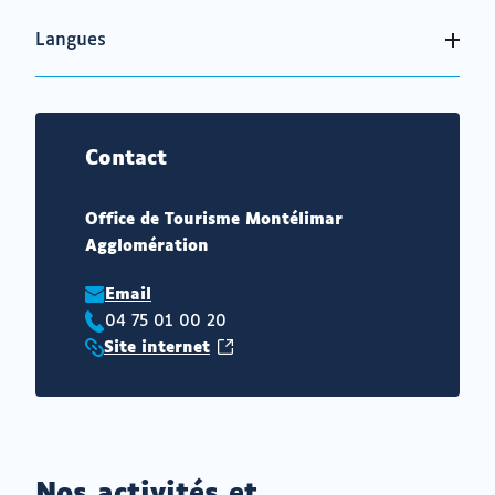
Langues
Contact
Office de Tourisme Montélimar
Agglomération
Email
04 75 01 00 20
Téléphone
(ouvrir
Site internet
:
Site
vers
internet
un
:
nouvel
onglet)
Nos activités et