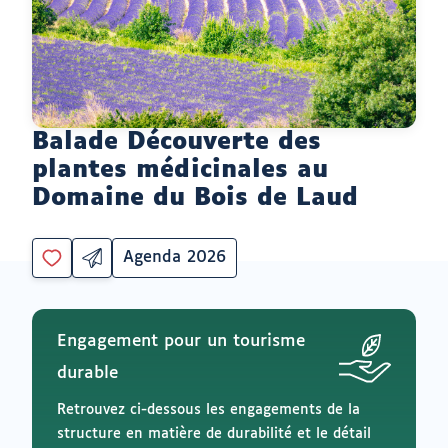
Balade Découverte des
plantes médicinales au
Domaine du Bois de Laud
Agenda 2026
Partager
Catégorie
Vous
par
devez
email
être
ouvrir
connecté
vers
Engagement pour un tourisme
un
pour
logiciel
ajouter
durable
de
à
messagerie
mes
Retrouvez ci-dessous les engagements de la
envies
structure en matière de durabilité et le détail