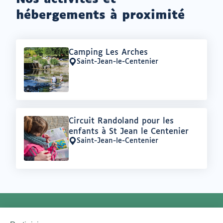
hébergements à proximité
Offre
Camping Les Arches
:
Saint-Jean-le-Centenier
Lieu
:
Offre
Circuit Randoland pour les
:
enfants à St Jean le Centenier
Saint-Jean-le-Centenier
Lieu
:
NEWSLETTER