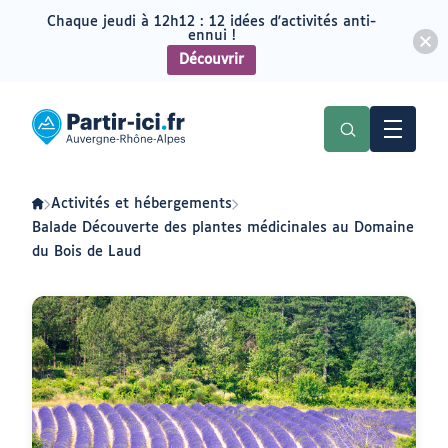
Chaque jeudi à 12h12 : 12 idées d'activités anti-
ennui !
Découvrir
Aller
Aller
au
au
Partir
menu
contenu
ici
:
slow-
tourisme
en
Activités et hébergements
Auvergne-
Rhône-
Balade Découverte des plantes médicinales au Domaine
Alpes
du Bois de Laud