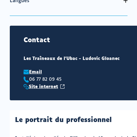
Langues
Contact
Les Traîneaux de l'Ubac - Ludovic Gloanec
Email
06 77 82 09 45
Téléphone
(ouvrir
Site internet
:
Site
vers
internet
un
:
nouvel
onglet)
Le portrait du professionnel