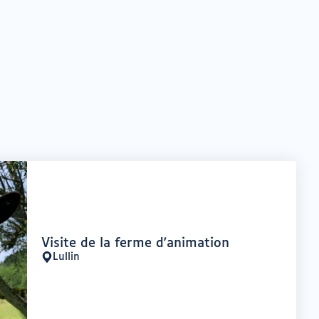
Offre
Visite de la ferme d'animation
:
Lullin
Lieu
: