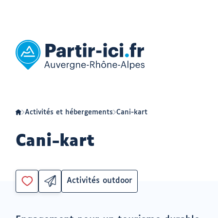
Aller
Aller
au
au
menu
contenu
Partir
ici
:
slow-
tourisme
en
Auvergne-
Rhône-
Alpes
Activités et hébergements
Cani-kart
Cani-kart
Activités outdoor
Partager
Catégorie
Vous
par
devez
email
être
ouvrir
connecté
vers