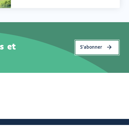
s et
S’abonner