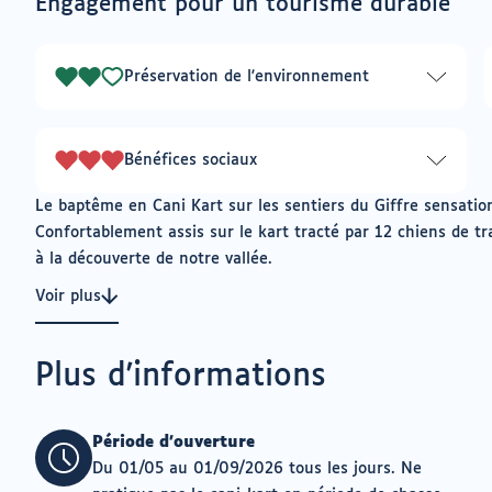
Engagement pour un tourisme durable
un
pour
logiciel
ajouter
de
à
messagerie
Préservation de l'environnement
mes
2
envies
sur
3
Bénéfices sociaux
3
sur
Le baptême en Cani Kart sur les sentiers du Giffre sensation
3
Confortablement assis sur le kart tracté par 12 chiens de tr
à la découverte de notre vallée.
Voir plus
Plus d'informations
Période d'ouverture
Du 01/05 au 01/09/2026 tous les jours. Ne