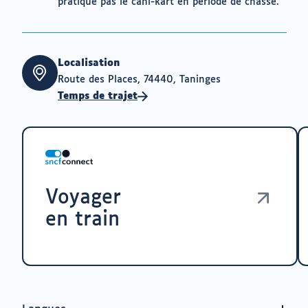
pratique pas le cani-kart en période de chasse.
Localisation
Route des Places, 74440, Taninges
Temps de trajet
Voyager
en train