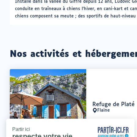
Installé dans la vallée du Giffre depuis 12 ans, Ludovic G
conduite en traîneaux à chiens l’hiver, en cani-kart et ca
chiens composent sa meute ; des sportifs de haut-niveau d
Nos activités et hébergeme
Offre
Refuge de Platé
:
Flaine
Lieu
: