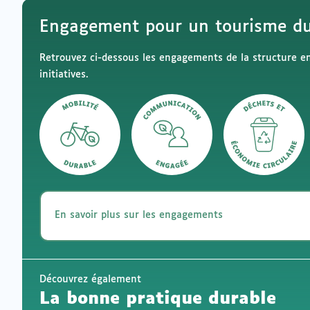
connecté
vers
un
pour
Engagement pour un tourisme du
logiciel
ajouter
de
à
messagerie
mes
Retrouvez ci-dessous les engagements de la structure en 
envies
initiatives.
En savoir plus sur les engagements
Découvrez également
La bonne pratique durable