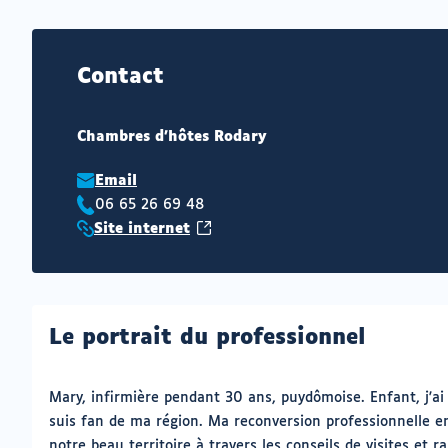
Contact
Chambres d'hôtes Rodary
Email
06 65 26 69 48
Téléphone
(ouvrir
Site internet
:
Site
vers
internet
un
:
nouvel
onglet)
Le portrait du professionnel
Mary, infirmière pendant 30 ans, puydômoise. Enfant, j'ai
suis fan de ma région. Ma reconversion professionnelle 
notre beau territoire à travers les conseils de visites et 