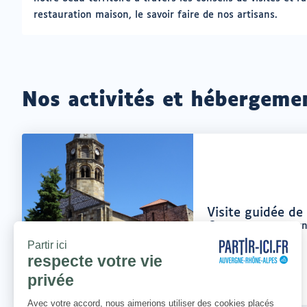
restauration maison, le savoir faire de nos artisans.
Nos activités et hébergeme
Offre
Visite guidée d
:
Cournon-d'Auverg
Lieu
: