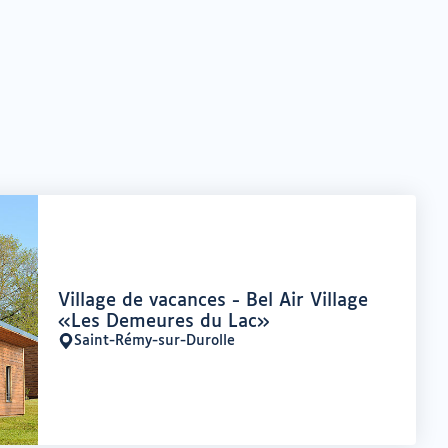
Offre
Village de vacances - Bel Air Village
:
«Les Demeures du Lac»
Saint-Rémy-sur-Durolle
Lieu
: