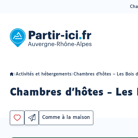
Cha
Aller
Aller
au
au
menu
contenu
Partir
ici
:
slow-
tourisme
en
Auvergne-
Rhône-
Alpes
Activités et hébergements
Chambres d’hôtes – Les Bois d
Chambres d'hôtes - Les 
Comme à la maison
Partager
Catégorie
Vous
par
devez
email
être
ouvrir