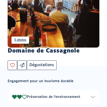
5 photos
Domaine de Cassagnole
Dégustations
Partager
Catégorie
Vous
par
devez
email
être
ouvrir
Engagement pour un tourisme durable
connecté
vers
un
pour
logiciel
ajouter
de
à
messagerie
Préservation de l'environnement
2
mes
envies
sur