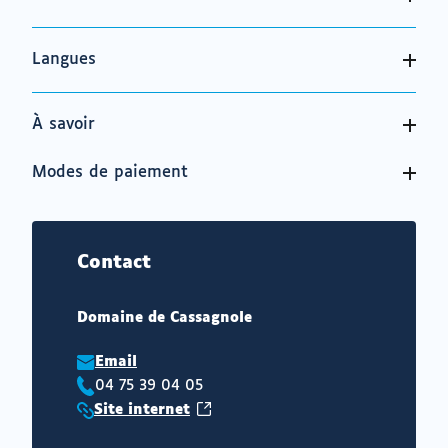
Langues
À savoir
Modes de paiement
Contact
Domaine de Cassagnole
Email
04 75 39 04 05
Téléphone
(ouvrir
Site internet
:
Site
vers
internet