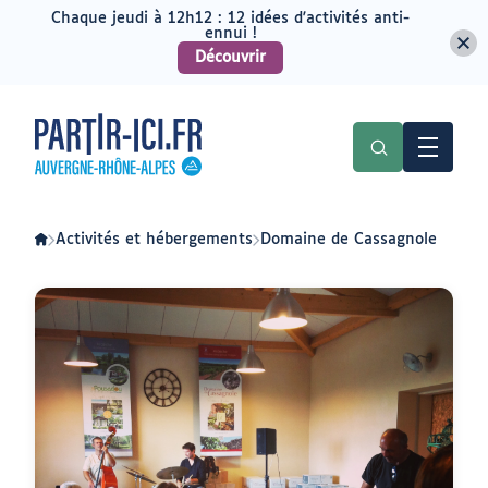
Chaque jeudi à 12h12 : 12 idées d'activités anti-
ennui !
Découvrir
Aller
Aller
au
au
Partir
menu
contenu
ici
:
slow-
tourisme
en
Auvergne-
Rhône-
Activités et hébergements
Domaine de Cassagnole
Alpes