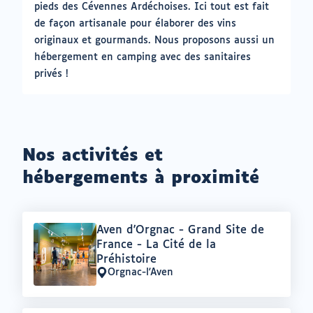
pieds des Cévennes Ardéchoises. Ici tout est fait
de façon artisanale pour élaborer des vins
originaux et gourmands. Nous proposons aussi un
hébergement en camping avec des sanitaires
privés !
Nos activités et
hébergements à proximité
Offre
Aven d'Orgnac - Grand Site de
:
France - La Cité de la
Préhistoire
Orgnac-l'Aven
Lieu
: