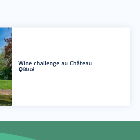
Offre
Wine challenge au Château
:
Blacé
Lieu
: