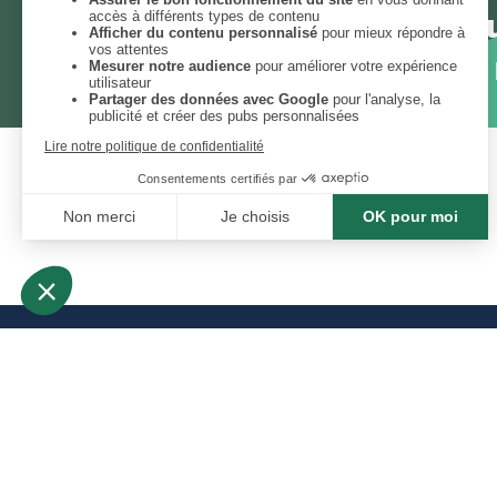
Chaque mois, un thème et un
engagées. Inscrivez-vous à 
12 activités contre l’ennui
Mentions légale
Chaque jeudi à 12h12 : 12 idées d'activités anti-