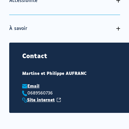
Accessibilité
À savoir
Contact
Martine et Philippe AUFRANC
Email
0689560736
Téléphone
(ouvrir
Site internet
:
Site
vers
internet
un
:
nouvel
onglet)