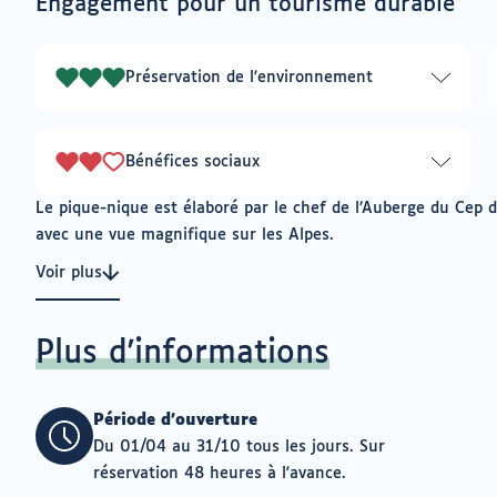
Engagement pour un tourisme durable
un
pour
logiciel
ajouter
de
à
messagerie
Préservation de l'environnement
mes
3
envies
sur
3
Bénéfices sociaux
2
sur
Le pique-nique est élaboré par le chef de l’Auberge du Cep 
3
avec une vue magnifique sur les Alpes.
Voir plus
Plus d'informations
Période d'ouverture
Du 01/04 au 31/10 tous les jours. Sur
réservation 48 heures à l'avance.