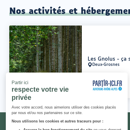
Nos activités et hébergeme
Offre
Les Gnolus - ça s
:
Deux-Grosnes
Lieu
:
NEWSLETTER