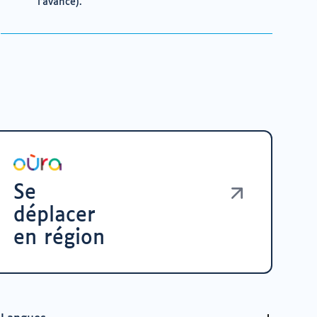
l'avance).
Se
déplacer
en région