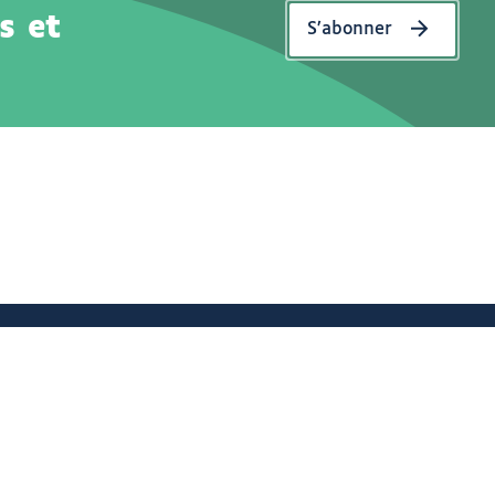
s et
S’abonner
nforme
Eco-conception
À propos
Les éclaireurs
12 : 12 idées d'activités anti-ennui !
Découvrir