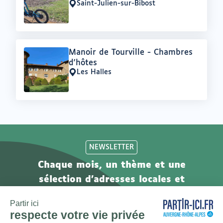
Saint-Julien-sur-Bibost
Lieu
:
Offre
Manoir de Tourville - Chambres
:
d'hôtes
Les Halles
Lieu
:
NEWSLETTER
Chaque mois, un thème et une
sélection d'adresses locales et
engagées. Inscrivez-vous à notre
newsletter !