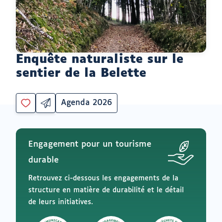
Enquête naturaliste sur le
sentier de la Belette
Agenda 2026
Partager
Catégorie
Vous
par
devez
email
être
ouvrir
connecté
vers
Engagement pour un tourisme
un
pour
logiciel
ajouter
durable
de
à
messagerie
mes
Retrouvez ci-dessous les engagements de la
envies
structure en matière de durabilité et le détail
de leurs initiatives.