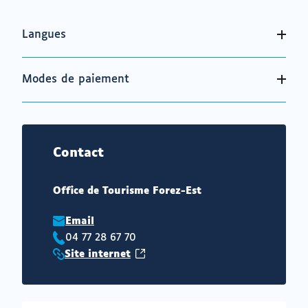
Langues
Modes de paiement
Contact
Office de Tourisme Forez-Est
Email
04 77 28 67 70
Téléphone
(ouvrir
Site internet
:
Site
vers
internet
un
:
nouvel