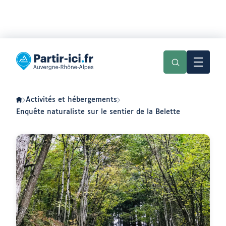
Aller
Aller
au
au
Partir
menu
contenu
ici
:
slow-
tourisme
en
Activités et hébergements
Auvergne-
Rhône-
Enquête naturaliste sur le sentier de la Belette
Alpes