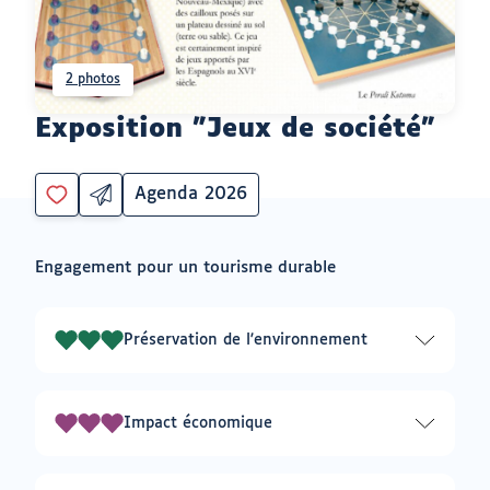
2 photos
Exposition "Jeux de société"
Agenda 2026
Partager
Catégorie
Vous
par
devez
email
être
ouvrir
Engagement pour un tourisme durable
connecté
vers
un
pour
logiciel
ajouter
de
à
messagerie
Préservation de l'environnement
3
mes
envies
sur
3
Impact économique
3
sur
3