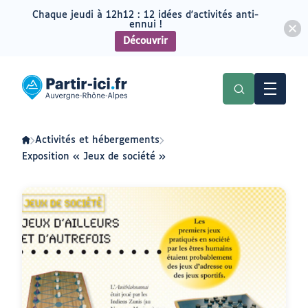
Chaque jeudi à 12h12 : 12 idées d'activités anti-
ennui !
Découvrir
Aller
Aller
au
au
Partir
menu
contenu
ici
:
slow-
tourisme
en
Activités et hébergements
Auvergne-
Rhône-
Exposition « Jeux de société »
Alpes