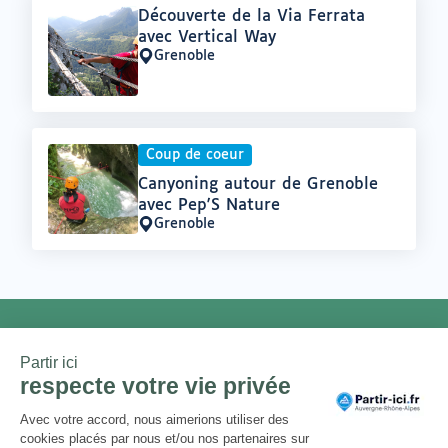
Offre
Découverte de la Via Ferrata
:
avec Vertical Way
Grenoble
Lieu
:
Coup de coeur
Offre
Canyoning autour de Grenoble
:
avec Pep'S Nature
Grenoble
Lieu
:
NEWSLETTER
Chaque mois, un thème et une
sélection d'adresses locales et
engagées. Inscrivez-vous à notre