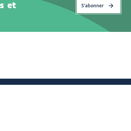
s et
S’abonner
nforme
Eco-conception
À propos
Les éclaireurs
12 : 12 idées d'activités anti-ennui !
Découvrir