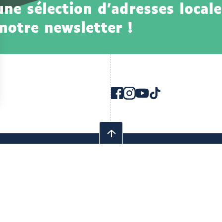
e sélection d'adresses locale
notre newsletter !
Instagram
Youtube
TikTok
Facebook
ouvrir
ouvrir
ouvrir
ouvrir
vers
vers
vers
vers
un
un
un
un
nouvel
nouvel
nouvel
nouvel
onglet
onglet
onglet
onglet
Revenir
en
haut
s & CGU
Politique de confidentialité
Accessibilité partiellement co
ennui !
Découvrir
Chaque jeudi à 12h