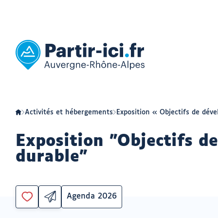
Aller
Aller
au
au
menu
contenu
Partir
ici
:
slow-
tourisme
en
Auvergne-
Rhône-
Alpes
Activités et hébergements
Exposition « Objectifs de dév
Exposition "Objectifs 
durable"
Agenda 2026
Partager
Catégorie
Vous
par
devez
email