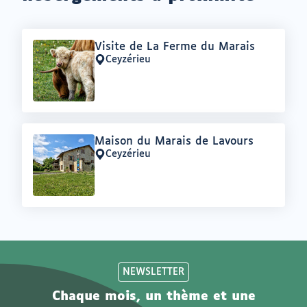
Offre
Visite de La Ferme du Marais
:
Ceyzérieu
Lieu
:
Offre
Maison du Marais de Lavours
:
Ceyzérieu
Lieu
:
NEWSLETTER
Chaque mois, un thème et une