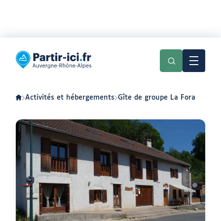
Aller
Aller
au
au
Partir
menu
contenu
ici
:
slow-
tourisme
en
Activités et hébergements
Gîte de groupe La Fora
Auvergne-
Rhône-
Alpes