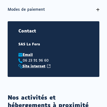
Modes de paiement
Contact
SAS La Fora
Email
06 23 91 96 60
Téléphone
(ouvrir
Site internet
:
Site
vers
internet
un
:
nouvel
onglet)
Nos activités et
hébergements à proximité