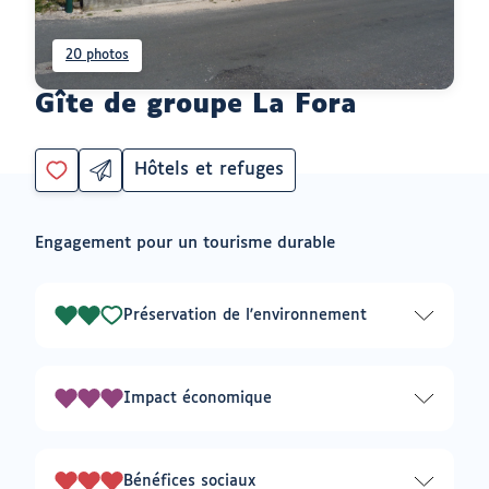
20 photos
Gîte de groupe La Fora
Hôtels et refuges
Partager
Catégorie
Vous
par
devez
email
être
ouvrir
Engagement pour un tourisme durable
connecté
vers
un
pour
logiciel
ajouter
de
à
messagerie
Préservation de l'environnement
2
mes
envies
sur
3
Impact économique
3
sur
3
Bénéfices sociaux