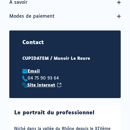
À savoir
Modes de paiement
Contact
CUPIDATEM / Manoir Le Roure
Email
04 75 90 93 64
Téléphone
(ouvrir
Site internet
:
Site
vers
internet
un
:
nouvel
Le portrait du professionnel
onglet)
Niché dans la vallée du Rhône depuis le XIVème