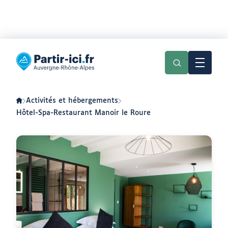
Aller
Aller
au
au
Partir
menu
contenu
ici
:
slow-
tourisme
en
Activités et hébergements
Auvergne-
Rhône-
Hôtel-Spa-Restaurant Manoir le Roure
Alpes