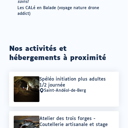
soins!
Auteur
Les CALé en Balade (voyage nature drone
:
addict)
Nos activités et
hébergements à proximité
Offre
Spéléo initiation plus adultes
:
1/2 journée
Saint-Andéol-de-Berg
Lieu
:
Offre
Atelier des trois forges -
:
Coutellerie artisanale et stage