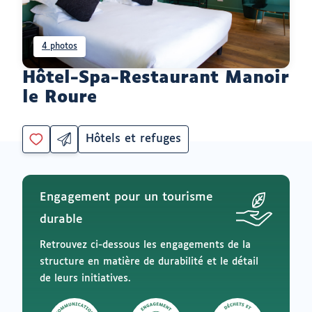
4 photos
Hôtel-Spa-Restaurant Manoir
le Roure
Hôtels et refuges
Partager
Catégorie
Vous
par
devez
email
être
ouvrir
connecté
vers
Engagement pour un tourisme
un
pour
logiciel
ajouter
durable
de
à
messagerie
mes
Retrouvez ci-dessous les engagements de la
envies
structure en matière de durabilité et le détail
de leurs initiatives.