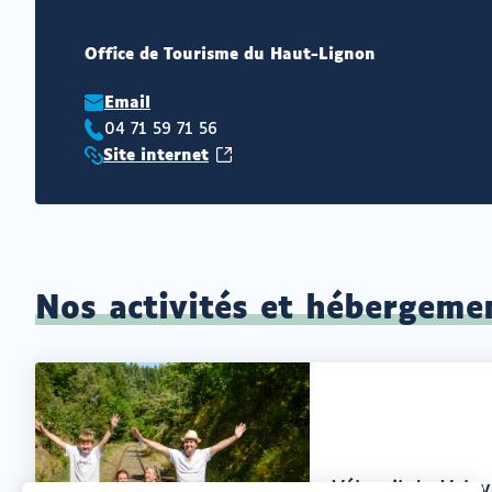
Office de Tourisme du Haut-Lignon
Email
04 71 59 71 56
Téléphone
(ouvrir
Site internet
:
Site
vers
internet
un
:
nouvel
onglet)
Nos activités et hébergeme
Offre
Vélorail du Velay