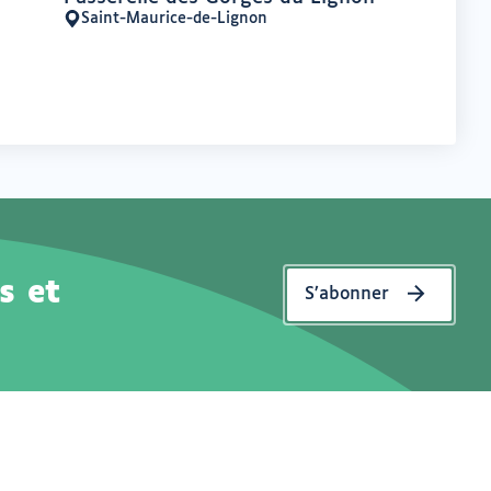
:
Saint-Maurice-de-Lignon
Lieu
:
s et
S’abonner