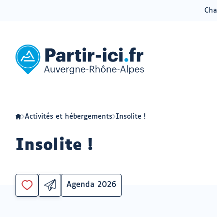
Cha
Aller
Aller
au
au
menu
contenu
Partir
ici
:
slow-
tourisme
en
Auvergne-
Rhône-
Alpes
Activités et hébergements
Insolite !
Insolite !
Agenda 2026
Partager
Catégorie
Vous
par
devez
email
être
ouvrir