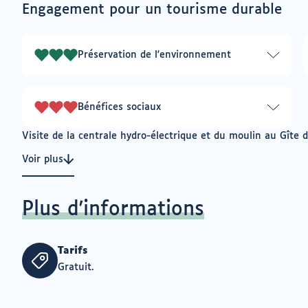
connecté
vers
Engagement pour un tourisme durable
un
pour
logiciel
ajouter
de
à
messagerie
Préservation de l'environnement
mes
3
envies
sur
3
Bénéfices sociaux
3
sur
Visite de la centrale hydro-électrique et du moulin au Gîte 
3
Voir plus
Plus d'informations
Tarifs
Gratuit.