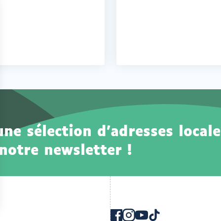
e sélection d'adresses locale
notre newsletter !
Instagram
Youtube
TikTok
Facebook
ouvrir
ouvrir
ouvrir
ouvrir