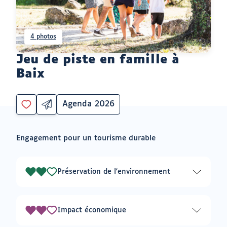
4 photos
Jeu de piste en famille à
Baix
Agenda 2026
Partager
Catégorie
Vous
par
devez
email
être
ouvrir
Engagement pour un tourisme durable
connecté
vers
un
pour
logiciel
ajouter
de
à
messagerie
Préservation de l'environnement
2
mes
envies
sur
3
Impact économique
2