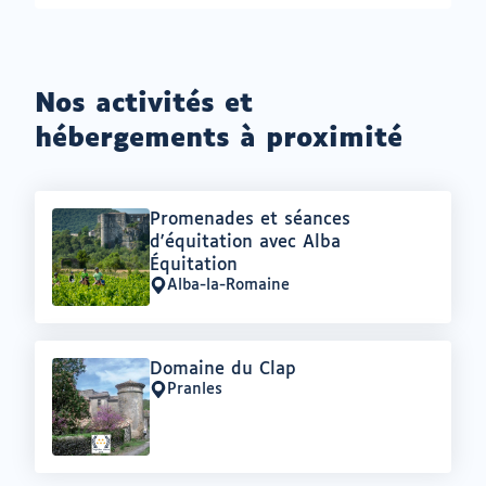
Nos activités et
hébergements à proximité
Offre
Promenades et séances
:
d'équitation avec Alba
Équitation
Alba-la-Romaine
Lieu
:
Offre
Domaine du Clap
:
Pranles
Lieu
: