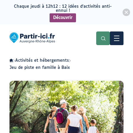
Chaque jeudi à 12h12 : 12 idées d'activités anti-
ennui !
Découvrir
Aller
Aller
au
au
Partir
menu
contenu
ici
:
slow-
tourisme
en
Activités et hébergements
Auvergne-
Rhône-
Jeu de piste en famille à Baix
Alpes