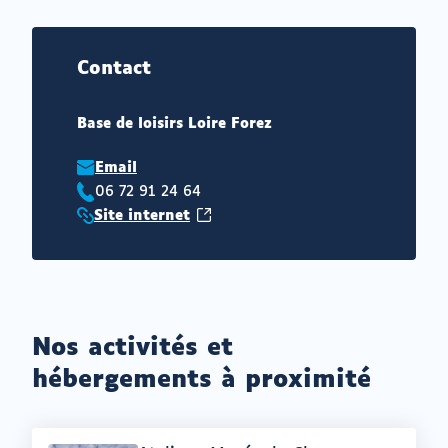
Contact
Base de loisirs Loire Forez
Email
06 72 91 24 64
Téléphone
(ouvrir
Site internet
:
Site
vers
internet
un
:
nouvel
onglet)
Nos activités et
hébergements à proximité