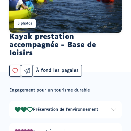
3 photos
Kayak prestation
accompagnée - Base de
loisirs
À fond les pagaies
Partager
Catégorie
Vous
par
devez
email
être
ouvrir
Engagement pour un tourisme durable
connecté
vers
un
pour
logiciel
ajouter
de
à
messagerie
Préservation de l'environnement
2
mes
envies
sur
3