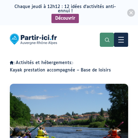
Chaque jeudi à 12h12 : 12 idées d'activités anti-
ennui !
Découvrir
Aller
Aller
au
au
Partir
menu
contenu
ici
:
slow-
tourisme
en
Activités et hébergements
Auvergne-
Rhône-
Kayak prestation accompagnée – Base de loisirs
Alpes