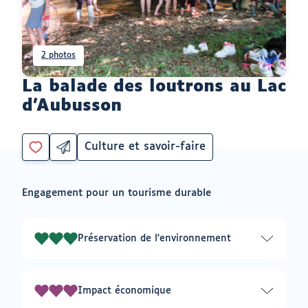
2 photos
La balade des loutrons au Lac
d'Aubusson
Culture et savoir-faire
Partager
Catégorie
Vous
par
devez
email
être
ouvrir
Engagement pour un tourisme durable
connecté
vers
un
pour
logiciel
ajouter
de
à
messagerie
Préservation de l'environnement
3
mes
envies
sur
3
Impact économique
3