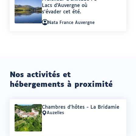
:
Lacs d’Auvergne où
s’évader cet été.
Auteur
Nata France Auvergne
:
Nos activités et
hébergements à proximité
Offre
Chambres d'hôtes - La Bridamie
:
Auzelles
Lieu
: