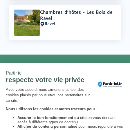
Offre
Chambres d'hôtes - Les Bois de
:
Ravel
Ravel
Lieu
:
NEWSLETTER
Chaque mois, un thème et une
sélection d'adresses locales et
engagées. Inscrivez-vous à notre
newsletter !
S’abonner