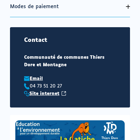
Modes de paiement
Contact
Communauté de communes Thiers
Dore et Montagne
Email
04 73 51 20 27
Téléphone
(ouvrir
Site internet
:
Site
vers
internet
un
:
nouvel
onglet)