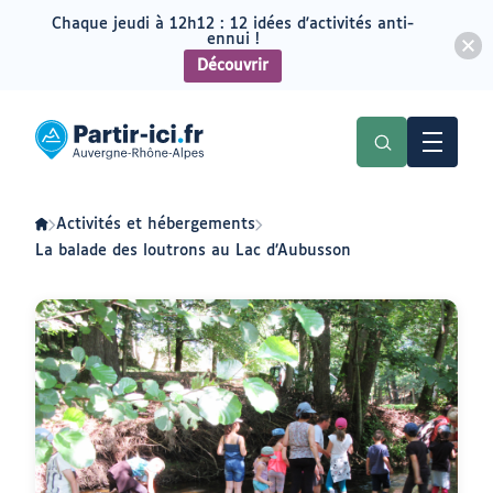
Chaque jeudi à 12h12 : 12 idées d'activités anti-
ennui !
Découvrir
Aller
Aller
au
au
Partir
menu
contenu
ici
:
slow-
tourisme
en
Activités et hébergements
Auvergne-
Rhône-
La balade des loutrons au Lac d’Aubusson
Alpes