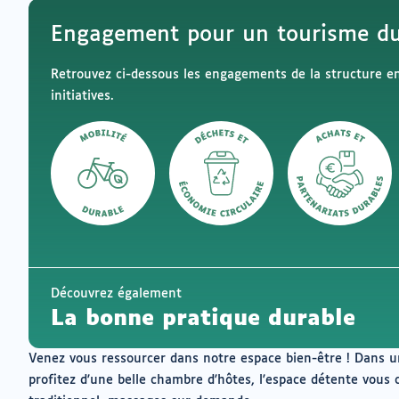
connecté
vers
un
pour
Engagement pour un tourisme du
logiciel
ajouter
de
à
messagerie
mes
Retrouvez ci-dessous les engagements de la structure en 
envies
initiatives.
Découvrez également
La bonne pratique durable
Venez vous ressourcer dans notre espace bien-être ! Dans 
profitez d'une belle chambre d'hôtes, l'espace détente vous