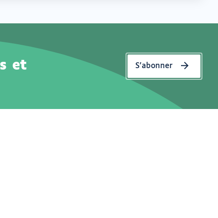
s et
S’abonner