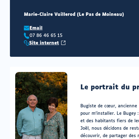
Marie-Claire Vuillerod (Le Pas de Moineau)
Email
07 86 46 65 15
Téléphone
(ouvrir
Site internet
:
Site
vers
internet
un
:
nouvel
onglet)
Le portrait du p
Bugiste de cœur, ancienne 
pour m'installer. Le Bugey 
et des habitants fiers de le
Joël, nous décidons de resta
découvrir, de partager des 