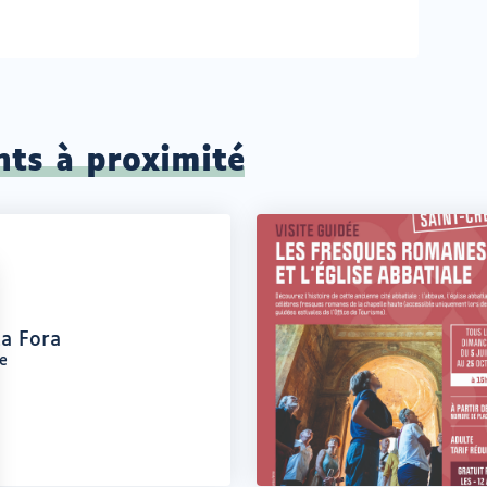
nts à proximité
La Fora
le