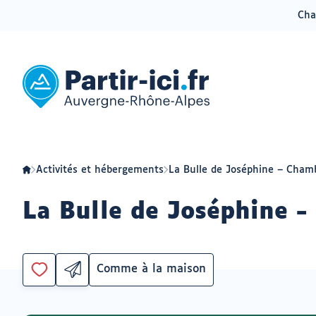
Cha
Aller
Aller
au
au
menu
contenu
Partir
ici
:
slow-
tourisme
en
Auvergne-
Rhône-
Alpes
Activités et hébergements
La Bulle de Joséphine – Cham
La Bulle de Joséphine 
Comme à la maison
Partager
Catégorie
Vous
par
devez
email
être
ouvrir