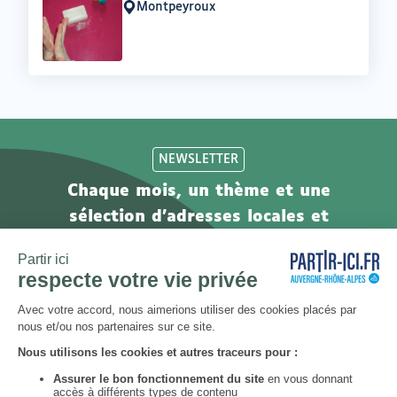
:
Montpeyroux
Lieu
:
NEWSLETTER
Chaque mois, un thème et une
sélection d'adresses locales et
engagées. Inscrivez-vous à notre
newsletter !
S’abonner