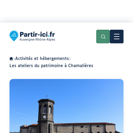
Aller
Aller
au
au
Partir
menu
contenu
ici
:
slow-
tourisme
en
Activités et hébergements
Auvergne-
Rhône-
Les ateliers du patrimoine à Chamalières
Alpes