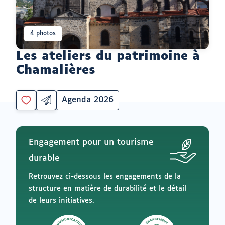
4 photos
Les ateliers du patrimoine à
Chamalières
Agenda 2026
Partager
Catégorie
Vous
par
devez
email
être
ouvrir
connecté
vers
Engagement pour un tourisme
un
pour
logiciel
ajouter
durable
de
à
messagerie
mes
Retrouvez ci-dessous les engagements de la
envies
structure en matière de durabilité et le détail
de leurs initiatives.