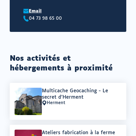
Email
04 73 98 65 00
Téléphone
:
Nos activités et
hébergements à proximité
Offre
Multicache Geocaching - Le
:
secret d’Herment
Herment
Lieu
:
Offre
Ateliers fabrication à la ferme