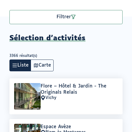
Filtrer
Sélection d'activités
3366 résultat(s)
Liste
Carte
Offre
Flore – Hôtel & Jardin - The
:
Originals Relais
Vichy
Lieu
:
Offre
Espace Avèze