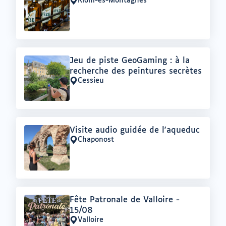
:
Riom-ès-Montagnes
Lieu
:
Offre
Jeu de piste GeoGaming : à la
:
recherche des peintures secrètes
Cessieu
Lieu
:
Offre
Visite audio guidée de l'aqueduc
:
Chaponost
Lieu
:
Offre
Fête Patronale de Valloire -
:
15/08
Valloire
Lieu