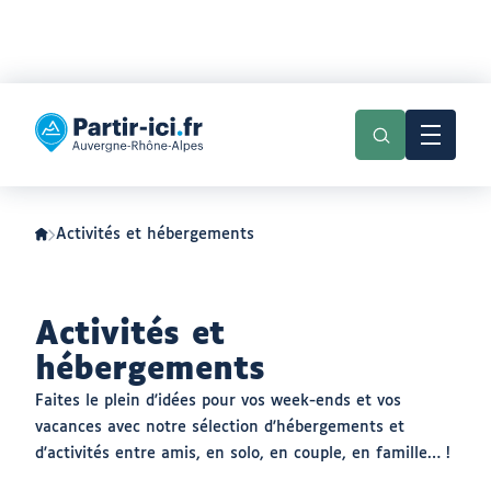
Aller
Aller
au
au
Partir
menu
contenu
ici
:
slow-
tourisme
en
Auvergne-
Activités et hébergements
Rhône-
Alpes
Activités et
hébergements
Faites le plein d'idées pour vos week-ends et vos
vacances avec notre sélection d'hébergements et
d'activités entre amis, en solo, en couple, en famille… !