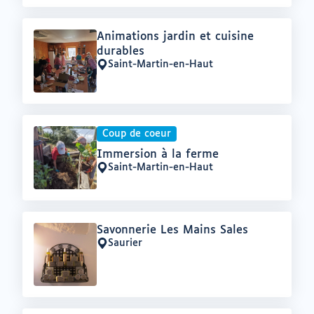
Offre
Animations jardin et cuisine
:
durables
Saint-Martin-en-Haut
Lieu
:
Coup de coeur
Offre
Immersion à la ferme
:
Saint-Martin-en-Haut
Lieu
:
Offre
Savonnerie Les Mains Sales
:
Saurier
Lieu
: