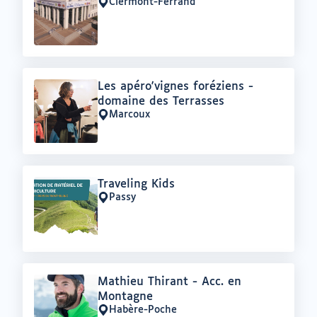
:
Clermont-Ferrand
Lieu
:
Offre
Les apéro'vignes foréziens -
:
domaine des Terrasses
Marcoux
Lieu
:
Offre
Traveling Kids
:
Passy
Lieu
:
Offre
Mathieu Thirant - Acc. en
:
Montagne
Habère-Poche
Lieu