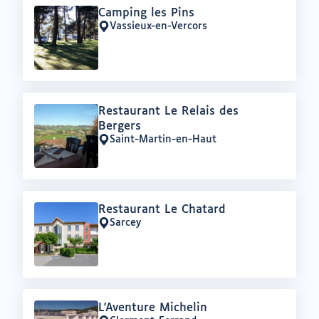
Offre
Camping les Pins
:
Vassieux-en-Vercors
Lieu
:
Offre
Restaurant Le Relais des
:
Bergers
Saint-Martin-en-Haut
Lieu
:
Offre
Restaurant Le Chatard
:
Sarcey
Lieu
:
Offre
L'Aventure Michelin