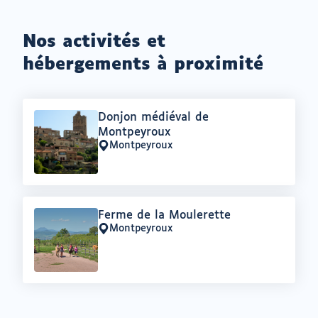
Nos activités et
hébergements à proximité
Offre
Donjon médiéval de
:
Montpeyroux
Montpeyroux
Lieu
:
Offre
Ferme de la Moulerette
:
Montpeyroux
Lieu
: