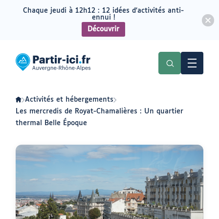
Chaque jeudi à 12h12 : 12 idées d'activités anti-
ennui !
Découvrir
Aller
Aller
au
au
Partir
menu
contenu
ici
:
slow-
tourisme
en
Activités et hébergements
Auvergne-
Rhône-
Les mercredis de Royat-Chamalières : Un quartier
Alpes
thermal Belle Époque