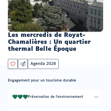
Les mercredis de Royat-
Chamalières : Un quartier
thermal Belle Époque
Agenda 2026
Partager
Catégorie
Vous
par
devez
email
être
ouvrir
Engagement pour un tourisme durable
connecté
vers
un
pour
logiciel
ajouter
de
à
messagerie
Préservation de l'environnement
3
mes
envies
sur