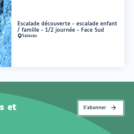
Offre
Escalade découverte - escalade enfant
:
/ famille - 1/2 journée - Face Sud
Salavas
Lieu
:
s et
S’abonner