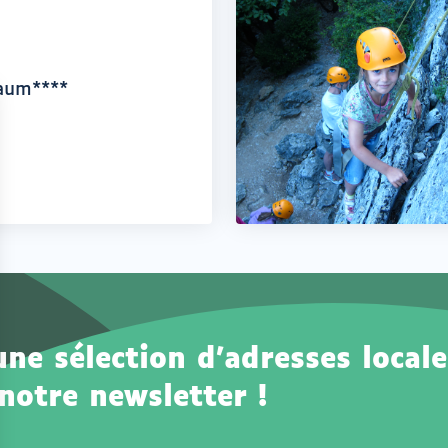
baum****
e sélection d'adresses locale
notre newsletter !