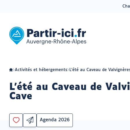
Cha
Aller
Aller
au
au
menu
contenu
Partir
ici
:
slow-
tourisme
en
Auvergne-
Rhône-
Alpes
Activités et hébergements
L’été au Caveau de Valvignères
L'été au Caveau de Valvi
Cave
Agenda 2026
Partager
Catégorie
Vous
par
devez