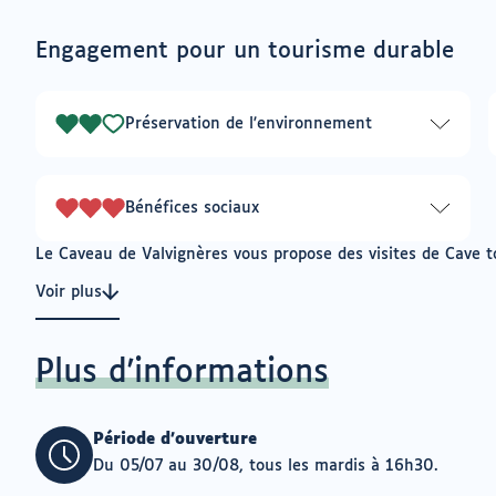
email
être
ouvrir
connecté
vers
Engagement pour un tourisme durable
un
pour
logiciel
ajouter
de
à
messagerie
Préservation de l'environnement
mes
2
envies
sur
3
Bénéfices sociaux
3
sur
Le Caveau de Valvignères vous propose des visites de Cave to
3
Voir plus
Plus d'informations
Période d'ouverture
Du 05/07 au 30/08, tous les mardis à 16h30.