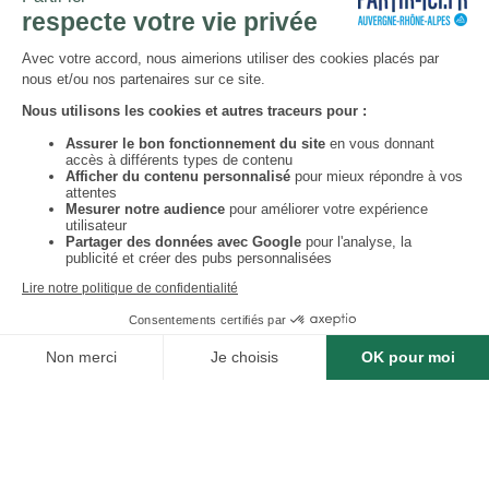
ans) - Planfoy
Planfoy
Lieu
:
NEWSLETTER
Chaque mois, un thème et une
sélection d'adresses locales et
engagées. Inscrivez-vous à notre
newsletter !
S’abonner