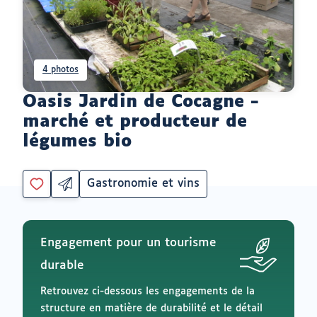
4 photos
Oasis Jardin de Cocagne -
marché et producteur de
légumes bio
Gastronomie et vins
Partager
Catégorie
Vous
par
devez
email
être
ouvrir
connecté
vers
Engagement pour un tourisme
un
pour
logiciel
ajouter
durable
de
à
messagerie
mes
Retrouvez ci-dessous les engagements de la
envies
structure en matière de durabilité et le détail