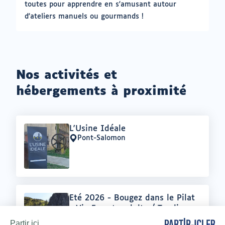
toutes pour apprendre en s'amusant autour
d'ateliers manuels ou gourmands !
Nos activités et
hébergements à proximité
Offre
L'Usine Idéale
:
Pont-Salomon
Lieu
:
Offre
Eté 2026 - Bougez dans le Pilat
:
- Via Ferrata adulte / Tyrolienne
(à partir de 140 cm soit 10-12