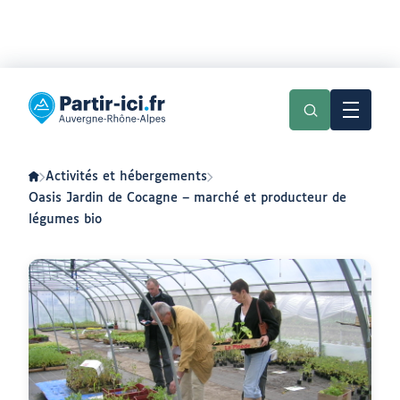
Aller
Aller
au
au
Partir
menu
contenu
ici
:
slow-
tourisme
en
Activités et hébergements
Auvergne-
Rhône-
Oasis Jardin de Cocagne – marché et producteur de
Alpes
légumes bio