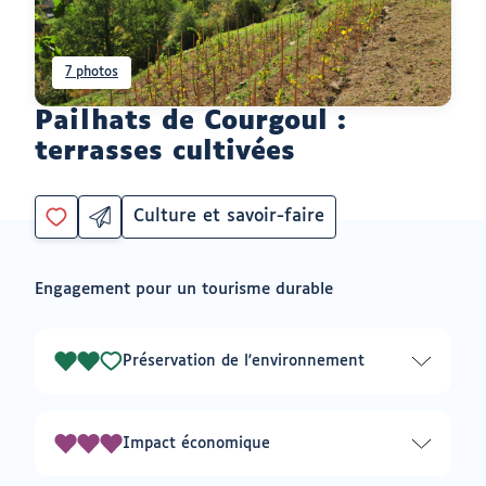
7 photos
Pailhats de Courgoul :
terrasses cultivées
Culture et savoir-faire
Partager
Catégorie
Vous
par
devez
email
être
ouvrir
Engagement pour un tourisme durable
connecté
vers
un
pour
logiciel
ajouter
de
à
messagerie
Préservation de l'environnement
2
mes
envies
sur
3
Impact économique
3
sur