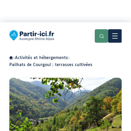
Aller
Aller
au
au
Partir
menu
contenu
ici
:
slow-
tourisme
en
Activités et hébergements
Auvergne-
Rhône-
Pailhats de Courgoul : terrasses cultivées
Alpes