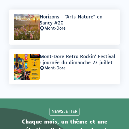
Offre
Horizons - "Arts-Nature" en
:
Sancy #20
Mont-Dore
Lieu
:
Offre
Mont-Dore Retro Rockin' Festival
:
: journée du dimanche 27 juillet
Mont-Dore
Lieu
:
NEWSLETTER
Chaque mois, un thème et une