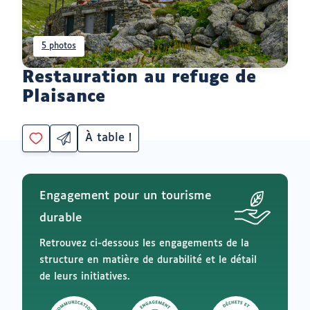
5 photos
Restauration au refuge de
Plaisance
À table !
Partager
Catégorie
Vous
par
devez
email
être
ouvrir
connecté
vers
Engagement pour un tourisme
un
pour
logiciel
ajouter
durable
de
à
messagerie
mes
Retrouvez ci-dessous les engagements de la
envies
structure en matière de durabilité et le détail
de leurs initiatives.