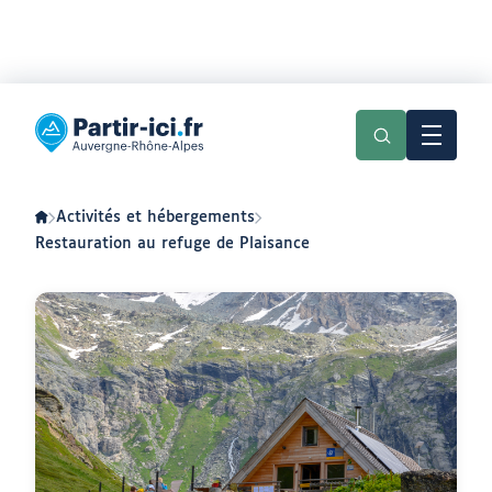
Aller
Aller
au
au
Partir
menu
contenu
ici
:
slow-
tourisme
en
Activités et hébergements
Auvergne-
Rhône-
Restauration au refuge de Plaisance
Alpes