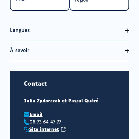
train
région
Langues
À savoir
Contact
Julia Zydorczak et Pascal Quéré
Email
06 73 64 47 77
Téléphone
(ouvrir
Site internet
:
Site
vers