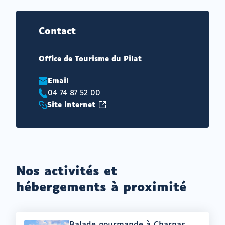
Contact
Office de Tourisme du Pilat
Email
04 74 87 52 00
Téléphone
(ouvrir
Site internet
:
Site
vers
internet
un
:
nouvel
onglet)
Nos activités et
hébergements à proximité
Offre