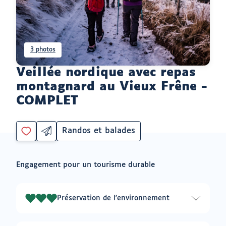
3 photos
Veillée nordique avec repas
montagnard au Vieux Frêne -
COMPLET
Randos et balades
Partager
Catégorie
Vous
par
devez
email
être
ouvrir
Engagement pour un tourisme durable
connecté
vers
un
pour
logiciel
ajouter
de
à
messagerie
Préservation de l'environnement
3
mes
envies
sur