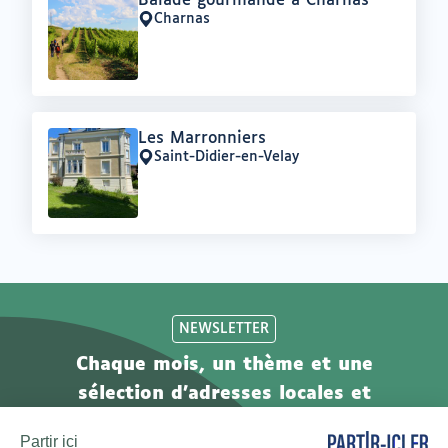
Balade gourmande à Charnas
:
Charnas
Lieu
:
Offre
Les Marronniers
:
Saint-Didier-en-Velay
Lieu
:
NEWSLETTER
Chaque mois, un thème et une
sélection d'adresses locales et
engagées. Inscrivez-vous à notre