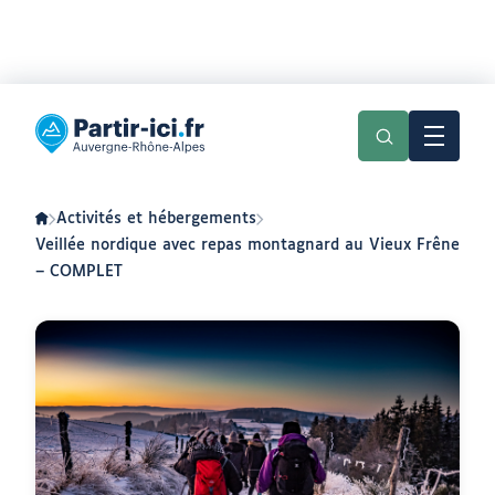
Aller
Aller
au
au
Partir
menu
contenu
ici
:
slow-
tourisme
en
Activités et hébergements
Auvergne-
Rhône-
Veillée nordique avec repas montagnard au Vieux Frêne
Alpes
– COMPLET