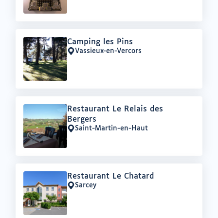
Offre
Camping les Pins
:
Vassieux-en-Vercors
Lieu
:
Offre
Restaurant Le Relais des
:
Bergers
Saint-Martin-en-Haut
Lieu
:
Offre
Restaurant Le Chatard
:
Sarcey
Lieu
: