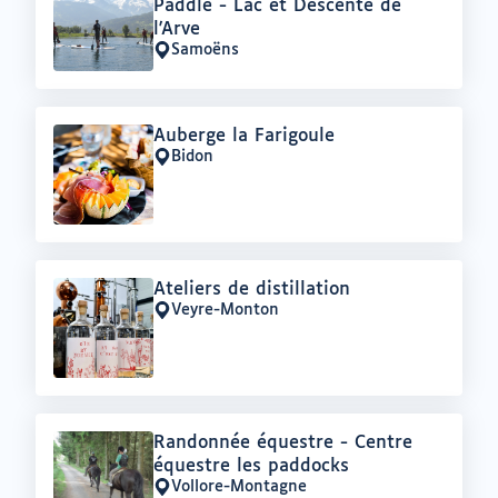
:
Paddle - Lac et Descente de
l'Arve
Samoëns
Lieu
:
Offre
Auberge la Farigoule
:
Bidon
Lieu
:
Offre
Ateliers de distillation
:
Veyre-Monton
Lieu
:
Offre
Randonnée équestre - Centre
:
équestre les paddocks
Vollore-Montagne
Lieu