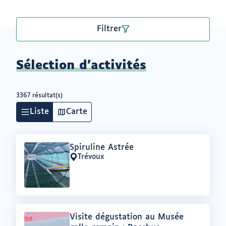
Filtrer
Sélection d'activités
3367 résultat(s)
Liste
Carte
Offre
Spiruline Astrée
:
Trévoux
Lieu
:
Offre
Visite dégustation au Musée