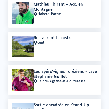
Offre
Mathieu Thirant - Acc. en
:
Montagne
Habère-Poche
Lieu
:
Offre
Restaurant Lacustra
:
Giat
Lieu
:
Offre
Les apéro'vignes foréziens - cave
:
Stéphanie Guillot
Sainte-Agathe-la-Bouteresse
Lieu
:
Offre
Sortie encadrée en Stand-Up