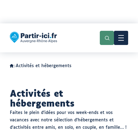
Aller
Aller
au
au
Partir
menu
contenu
ici
:
slow-
tourisme
en
Auvergne-
Activités et hébergements
Rhône-
Alpes
Activités et
hébergements
Faites le plein d'idées pour vos week-ends et vos
vacances avec notre sélection d'hébergements et
d'activités entre amis, en solo, en couple, en famille… !