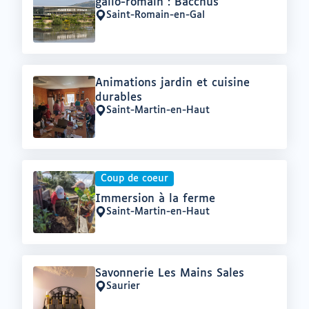
:
gallo-romain : Bacchus
Saint-Romain-en-Gal
Lieu
:
Offre
Animations jardin et cuisine
:
durables
Saint-Martin-en-Haut
Lieu
:
Coup de coeur
Offre
Immersion à la ferme
:
Saint-Martin-en-Haut
Lieu
:
Offre
Savonnerie Les Mains Sales
:
Saurier
Lieu
: