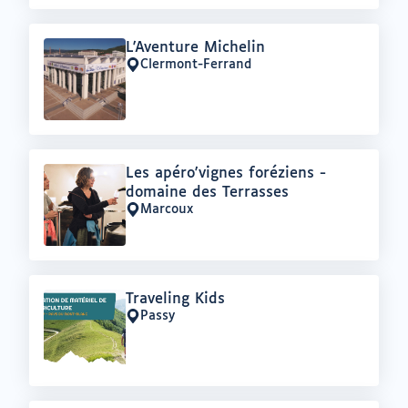
Offre
L'Aventure Michelin
:
Clermont-Ferrand
Lieu
:
Offre
Les apéro'vignes foréziens -
:
domaine des Terrasses
Marcoux
Lieu
:
Offre
Traveling Kids
:
Passy
Lieu
: