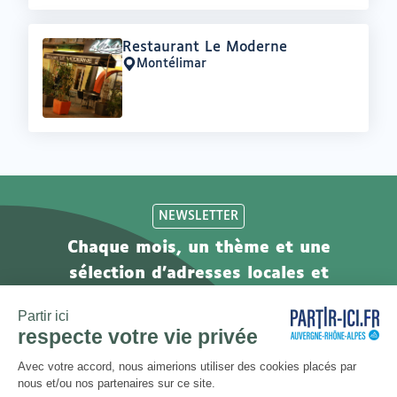
Offre
Restaurant Le Moderne
:
Montélimar
Lieu
:
NEWSLETTER
Chaque mois, un thème et une
sélection d'adresses locales et
engagées. Inscrivez-vous à notre
newsletter !
S’abonner