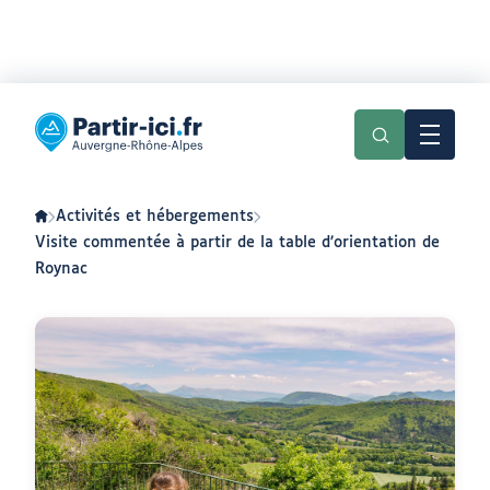
Aller
Aller
au
au
Partir
menu
contenu
ici
:
slow-
tourisme
en
Activités et hébergements
Auvergne-
Rhône-
Visite commentée à partir de la table d’orientation de
Alpes
Roynac