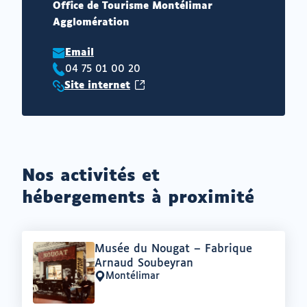
Office de Tourisme Montélimar
Agglomération
Email
04 75 01 00 20
Téléphone
(ouvrir
Site internet
:
Site
vers
internet
un
:
nouvel
onglet)
Nos activités et
hébergements à proximité
Offre
Musée du Nougat – Fabrique
:
Arnaud Soubeyran
Montélimar
Lieu
: