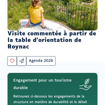
Visite commentée à partir de
la table d'orientation de
Roynac
Agenda 2026
Partager
Catégorie
Vous
par
devez
email
être
ouvrir
connecté
vers
Engagement pour un tourisme
un
pour
logiciel
ajouter
durable
de
à
messagerie
mes
Retrouvez ci-dessous les engagements de la
envies
structure en matière de durabilité et le détail