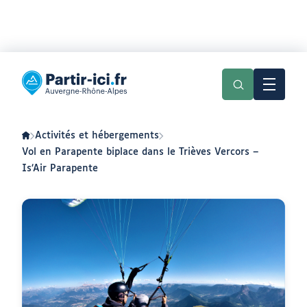
Aller
Aller
au
au
Partir
menu
contenu
ici
:
slow-
tourisme
en
Activités et hébergements
Auvergne-
Rhône-
Vol en Parapente biplace dans le Trièves Vercors –
Alpes
Is’Air Parapente