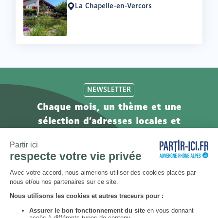
:
La Chapelle-en-Vercors
Lieu
:
NEWSLETTER
Chaque mois, un thème et une
sélection d'adresses locales et
engagées. Inscrivez-vous à notre
newsletter !
S’abonner