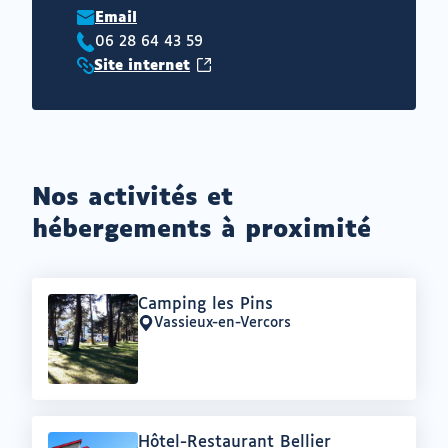
Email
06 28 64 43 59
Téléphone
(ouvrir
Site internet
:
Site
vers
internet
un
:
nouvel
onglet)
Nos activités et
hébergements à proximité
Offre
Camping les Pins
:
Vassieux-en-Vercors
Lieu
:
Offre
Hôtel-Restaurant Bellier