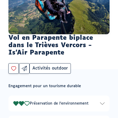
Vol en Parapente biplace
dans le Trièves Vercors -
Is'Air Parapente
Activités outdoor
Partager
Catégorie
Vous
par
devez
email
être
ouvrir
Engagement pour un tourisme durable
connecté
vers
un
pour
logiciel
ajouter
de
à
messagerie
Préservation de l'environnement
2
mes
envies
sur