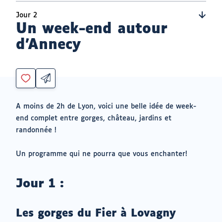
Jour 2
Un week-end autour
d'Annecy
Partager
Vous
par
devez
email
être
ouvrir
A moins de 2h de Lyon, voici une belle idée de week-
connecté
vers
end complet entre gorges, château, jardins et
un
pour
logiciel
randonnée !
ajouter
de
à
messagerie
mes
Un programme qui ne pourra que vous enchanter!
envies
Jour 1 :
Les gorges du Fier à Lovagny