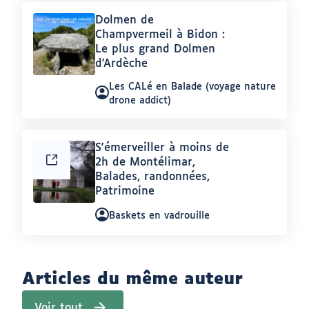
i
Article
Dolmen de
c
l
:
Champvermeil à Bidon :
e
Le plus grand Dolmen
s
d'Ardèche
d
u
Auteur
m
Les CALé en Balade (voyage nature
ê
:
drone addict)
m
e
a
u
Article
S'émerveiller à moins de
t
:
2h de Montélimar,
e
u
Balades, randonnées,
r
Patrimoine
M
u
Auteur
Baskets en vadrouille
r
:
i
e
l
l
e
Articles du même auteur
C
H
Voir tout
A