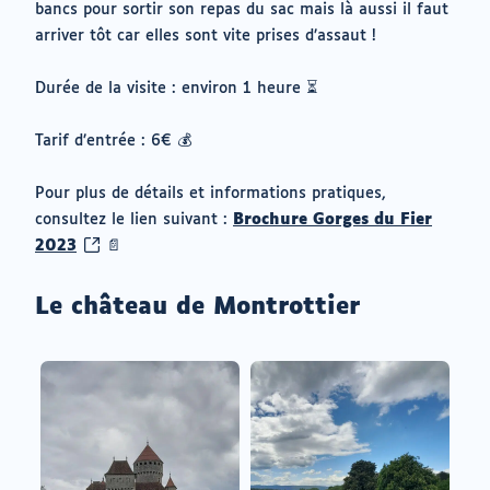
bancs pour sortir son repas du sac mais là aussi il faut
arriver tôt car elles sont vite prises d’assaut !
Durée de la visite : environ 1 heure ⏳
Tarif d’entrée : 6€ 💰
Pour plus de détails et informations pratiques,
consultez le lien suivant :
Brochure Gorges du Fier
(ouvrir
2023
📄
vers
un
Le château de Montrottier
nouvel
onglet)