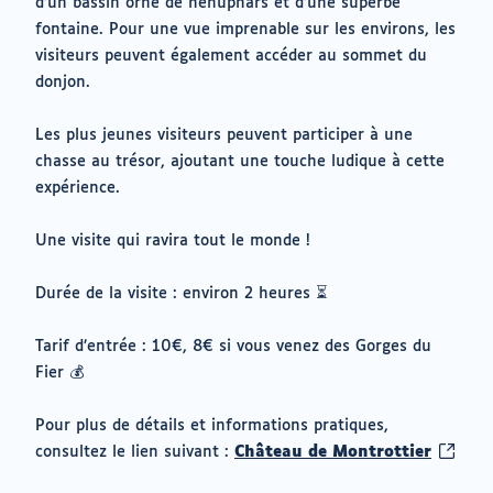
d’un bassin orné de nénuphars et d’une superbe
fontaine. Pour une vue imprenable sur les environs, les
visiteurs peuvent également accéder au sommet du
donjon.
Les plus jeunes visiteurs peuvent participer à une
chasse au trésor, ajoutant une touche ludique à cette
expérience.
Une visite qui ravira tout le monde !
Durée de la visite : environ 2 heures ⏳
Tarif d’entrée : 10€, 8€ si vous venez des Gorges du
Fier 💰
Pour plus de détails et informations pratiques,
(ouvrir
consultez le lien suivant :
Château de Montrottier
vers