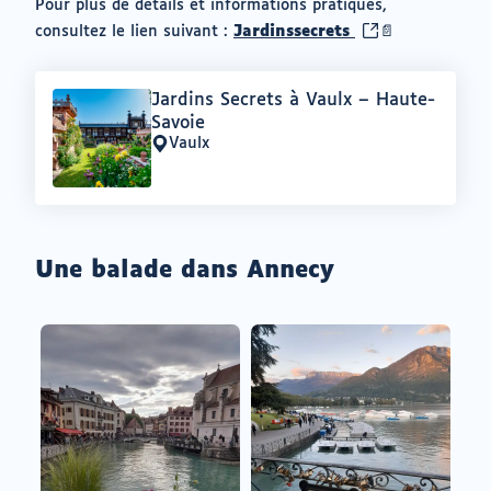
Pour plus de détails et informations pratiques,
(ouvrir
consultez le lien suivant :
Jardinssecrets
📄
vers
un
Offre
Jardins Secrets à Vaulx – Haute-
nouvel
:
Savoie
onglet)
Vaulx
Lieu
:
Une balade dans Annecy