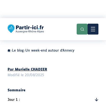
Aller
Aller
au
au
Partir
menu
contenu
ici
:
slow-
tourisme
en
Auvergne-
Le blog
Un week-end autour d’Annecy
Rhône-
Alpes
Auteur
Par Murielle CHADIER
:
Modifié le 20/08/2025
Sommaire
Jour 1 :