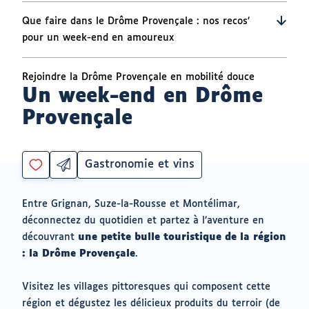
Que faire dans le Drôme Provençale : nos recos’
pour un week-end en amoureux
Rejoindre la Drôme Provençale en mobilité douce
Un week-end en Drôme
Provençale
Gastronomie et vins
Partager
Catégorie
Vous
par
devez
email
être
ouvrir
Entre Grignan, Suze-la-Rousse et Montélimar,
connecté
vers
déconnectez du quotidien et partez à l’aventure en
un
pour
logiciel
découvrant
une petite bulle touristique de la région
ajouter
de
à
: la Drôme Provençale
.
messagerie
mes
envies
Visitez les villages pittoresques qui composent cette
région et dégustez les délicieux produits du terroir (de