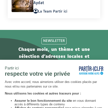
Aydat
Auteur
La Team Partir ici
:
NEWSLETTER
Chaque mois, un thème et une
sélection d'adresses locales et
engagées. Inscrivez-vous à notre
newsletter !
S’abonner