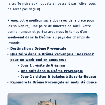
la truffe noire aux nougats en passant par l’olive, vous
ne serez pas déçus!).
Prenez votre meilleur sac à dos (avec de la place pour
les souvenirs), une paire de lunettes de soleil, votre
bonne humeur et partez avec nous le temps d’un
(ouvrir
week-end dans la Drôme
, au pays des champs de
vers
lavande.
un
Destination : Drôme Provençale
nouvel
Que faire dans le Drôme Provençale : nos recos’
onglet)
pour un week-end en amoureux
Jour 1 : visite de Grignan
Une nuit dans la Drôme Provençale
Jour 2 : visites & balades à Suze-la-Rousse
Rejoindre la Drôme Provençale en mobilité douce