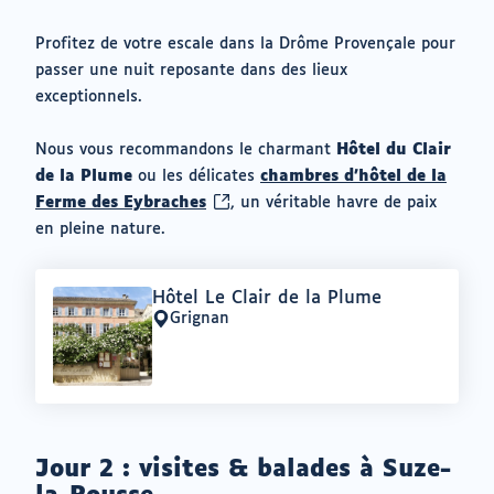
Profitez de votre escale dans la Drôme Provençale pour
passer une nuit reposante dans des lieux
exceptionnels.
Nous vous recommandons le charmant
Hôtel du Clair
de la Plume
ou les délicates
chambres d’hôtel de la
(ouvrir
Ferme des Eybraches
, un véritable havre de paix
vers
en pleine nature.
un
nouvel
Offre
Hôtel Le Clair de la Plume
onglet)
:
Grignan
Lieu
:
Jour 2 : visites & balades à Suze-