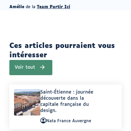
Amélie
de la
Team Partir Ici
Ces articles pourraient vous
intéresser
Voir tout
(
a
r
t
i
Article
Saint-Étienne : journée
c
l
:
découverte dans la
e
capitale française du
s
design.
d
u
m
Auteur
Nata France Auvergne
ê
:
m