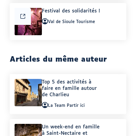
e
a
Article
Festival des solidarités !
u
:
t
Auteur
Val de Sioule Tourisme
e
:
u
r
L
a
T
e
a
Articles du même auteur
m
P
a
r
t
Article
Top 5 des activités à
i
:
faire en famille autour
r
de Charlieu
i
c
Auteur
i
La Team Partir ici
)
:
Article
Un week-end en famille
:
à Saint-Nectaire et