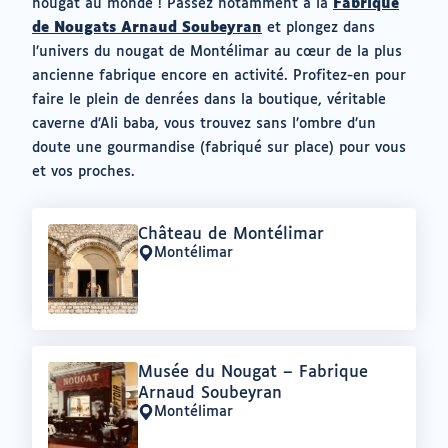
nougat au monde ! Passez notamment à la
Fabrique
de Nougats Arnaud Soubeyran
et plongez dans
l’univers du nougat de Montélimar au cœur de la plus
ancienne fabrique encore en activité. Profitez-en pour
faire le plein de denrées dans la boutique, véritable
caverne d’Ali baba, vous trouvez sans l’ombre d’un
doute une gourmandise (fabriqué sur place) pour vous
et vos proches.
Offre
Château de Montélimar
:
Montélimar
Lieu
:
Offre
Musée du Nougat – Fabrique
:
Arnaud Soubeyran
Montélimar
Lieu
: