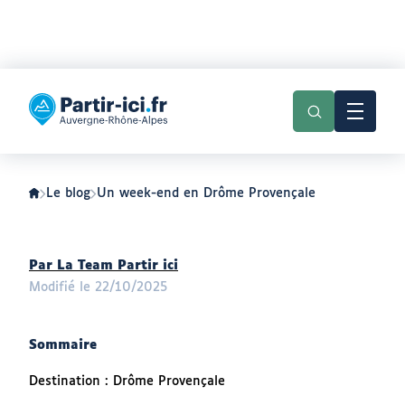
Aller
Aller
au
au
Partir
menu
contenu
ici
:
slow-
tourisme
en
Auvergne-
Le blog
Un week-end en Drôme Provençale
Rhône-
Alpes
Auteur
Par La Team Partir ici
:
Modifié le 22/10/2025
Sommaire
Destination : Drôme Provençale