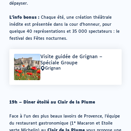
dépayser.
L’info bonus :
Chaque été, une création théâtrale
inédite est présentée dans la cour d’honneur, pour
quelque 40 représentations et 35 000 spectateurs : le
festival des Fêtes nocturnes.
Offre
Visite guidée de Grignan –
:
Spéciale Groupe
Grignan
Lieu
:
19h – Diner étoilé au Clair de la Plume
Face à l’un des plus beaux lavoirs de Provence, l’équipe
du restaurant gastronomique (1* Macaron et Etoile
verte Michelin) au
Clair de la Plume
vous propose une