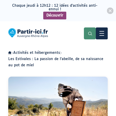
Chaque jeudi à 12h12 : 12 idées d'activités anti-
ennui !
Découvrir
Aller
Aller
au
au
Partir
menu
contenu
ici
:
slow-
tourisme
en
Activités et hébergements
Auvergne-
Rhône-
Les Estivales : La passion de l’abeille, de sa naissance
Alpes
au pot de miel