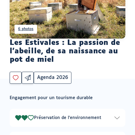
6 photos
Les Estivales : La passion de
l'abeille, de sa naissance au
pot de miel
Agenda 2026
Partager
Catégorie
Vous
par
devez
email
être
ouvrir
Engagement pour un tourisme durable
connecté
vers
un
pour
logiciel
ajouter
de
à
messagerie
Préservation de l'environnement
2
mes
envies
sur