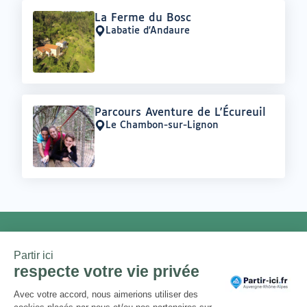
Offre
La Ferme du Bosc
:
Labatie d'Andaure
Lieu
:
Offre
Parcours Aventure de L'Écureuil
:
Le Chambon-sur-Lignon
Lieu
:
NEWSLETTER
Chaque mois, un thème et une
sélection d'adresses locales et