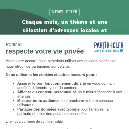
NEWSLETTER
Chaque mois, un thème et une
sélection d'adresses locales et
engagées. Inscrivez-vous à notre
newsletter !
S’abonner
Instagram
Youtube
TikTok
Facebook
ouvrir
ouvrir
ouvrir
ouvrir
vers
vers
vers
vers
un
un
un
un
nouvel
nouvel
nouvel
nouvel
12 activités contre l’ennui
Mentions légales & CGU