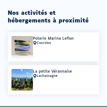
Nos activités et
hébergements à proximité
Offre
Poterie Marina Leflon
:
Courzieu
Lieu
:
Offre
La petite Vérannaise
:
Lachassagne
Lieu
: