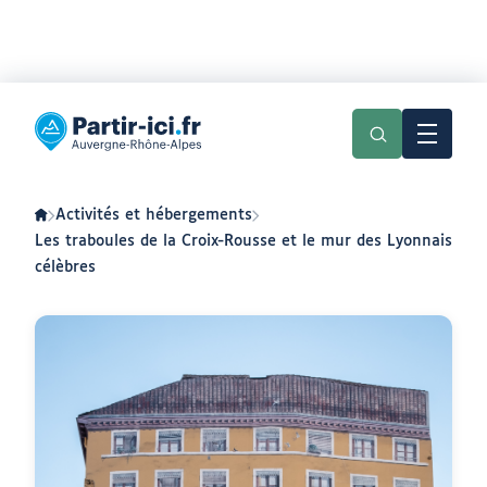
Aller
Aller
au
au
Partir
menu
contenu
ici
:
slow-
tourisme
en
Activités et hébergements
Auvergne-
Rhône-
Les traboules de la Croix-Rousse et le mur des Lyonnais
Alpes
célèbres