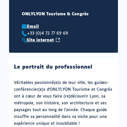
ONLYLYON Tourisme & Congrès
Email
+33 (0)4 72 77 69 69
Téléphone
(ouvrir
Site internet
:
Site
vers
internet
un
:
nouvel
Le portrait du professionnel
onglet)
Véritables passionné(e)s de leur ville, les guides-
conférencier(e)s d’ONLYLYON Tourisme et Congrès
ont à cœur de vous faire (re)découvrir Lyon, sa
métropole, son histoire, son architecture et ses
paysages tout au long de l’année. Chaque guide
insuffle sa personnalité dans sa visite pour une
expérience unique et inoubliable !