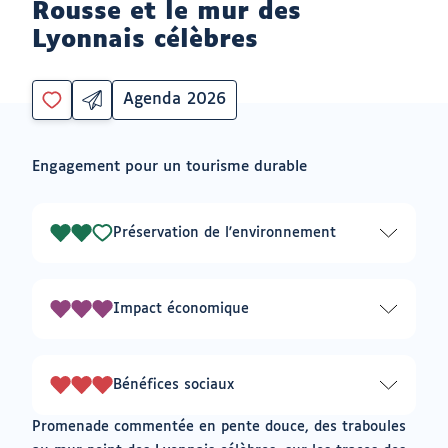
Rousse et le mur des
Lyonnais célèbres
Agenda 2026
Partager
Catégorie
Vous
par
devez
email
être
ouvrir
Engagement pour un tourisme durable
connecté
vers
un
pour
logiciel
ajouter
de
à
messagerie
Préservation de l'environnement
2
mes
envies
sur
3
Impact économique
3
sur
3
Bénéfices sociaux
3
sur
Promenade commentée en pente douce, des traboules
3