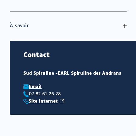
À savoir
Contact
Sud Spiruline -EARL Spiruline des Andrans
Email
07 82 61 26 28
Téléphone
(ouvrir
Site internet
:
Site
vers
internet
un
:
nouvel
onglet)