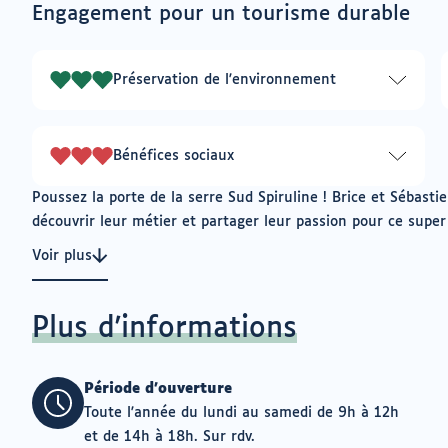
connecté
vers
Engagement pour un tourisme durable
un
pour
logiciel
ajouter
de
à
messagerie
Préservation de l'environnement
mes
3
envies
sur
3
Bénéfices sociaux
3
sur
Poussez la porte de la serre Sud Spiruline ! Brice et Sébastien
3
découvrir leur métier et partager leur passion pour ce super
Voir plus
Plus d'informations
Période d'ouverture
Toute l'année du lundi au samedi de 9h à 12h
et de 14h à 18h. Sur rdv.