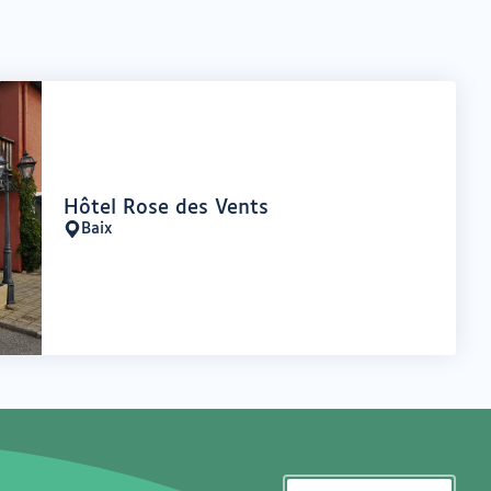
Offre
Hôtel Rose des Vents
:
Baix
Lieu
: