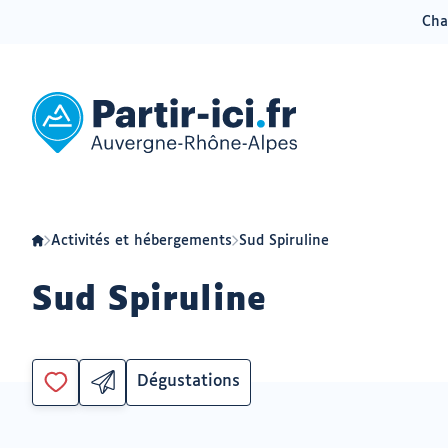
Cha
Aller
Aller
au
au
menu
contenu
Partir
ici
:
slow-
tourisme
en
Auvergne-
Rhône-
Alpes
Activités et hébergements
Sud Spiruline
Sud Spiruline
Dégustations
Partager
Catégorie
Vous
par
devez
email
être
ouvrir