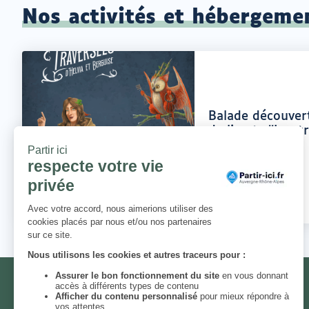
Nos activités et hébergeme
Offre
Balade découvert
:
de livrets ''Les 
Berguise''
Le Teil
Lieu
:
NEWSLETTER